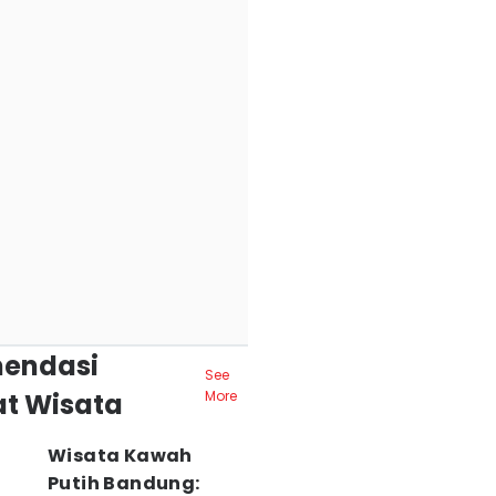
endasi
See
t Wisata
More
Wisata Kawah
Putih Bandung: