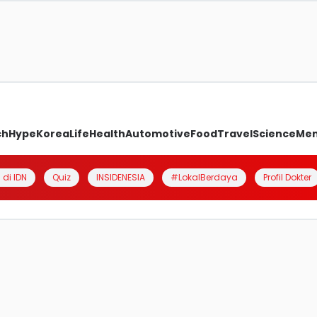
ch
Hype
Korea
Life
Health
Automotive
Food
Travel
Science
Me
 di IDN
Quiz
INSIDENESIA
#LokalBerdaya
Profil Dokter