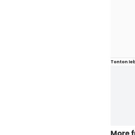
Tonton leb
More 