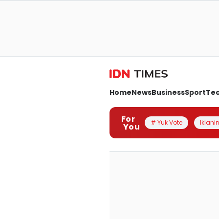
Home
News
Business
Sport
Te
For
# Yuk Vote
Iklanin
You