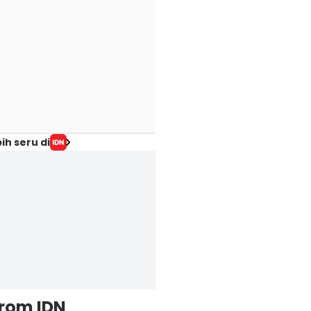
ih seru di
from IDN