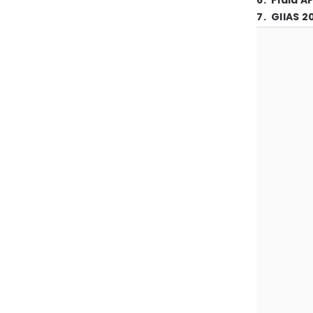
6
.
Piala A
7
.
GIIAS 2