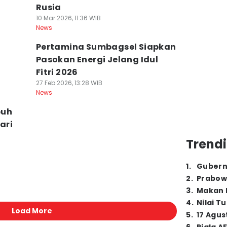
Rusia
10 Mar 2026, 11:36 WIB
News
Pertamina Sumbagsel Siapkan
Pasokan Energi Jelang Idul
Fitri 2026
27 Feb 2026, 13:28 WIB
News
puh
ari
Trendi
1
.
Gubern
2
.
Prabow
3
.
Makan B
4
.
Nilai T
Load More
5
.
17 Agus