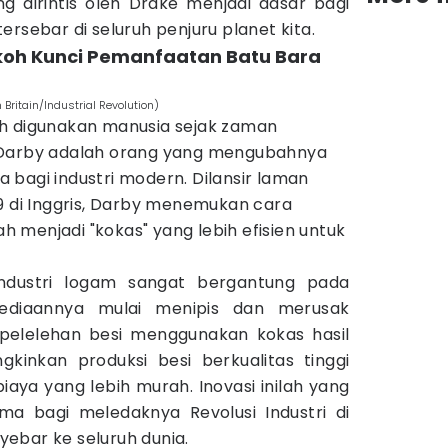
ng dirintis oleh Drake menjadi dasar bagi
rsebar di seluruh penjuru planet kita.
koh Kunci Pemanfaatan Batu Bara
Britain/Industrial Revolution)
h digunakan manusia sejak zaman
 Darby adalah orang yang mengubahnya
bagi industri modern. Dilansir laman
9 di Inggris, Darby menemukan cara
 menjadi "kokas" yang lebih efisien untuk
ndustri logam sangat bergantung pada
ediaannya mulai menipis dan merusak
 pelelehan besi menggunakan kokas hasil
inkan produksi besi berkualitas tinggi
aya yang lebih murah. Inovasi inilah yang
a bagi meledaknya Revolusi Industri di
ebar ke seluruh dunia.