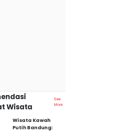
endasi
See
t Wisata
More
Wisata Kawah
Putih Bandung: