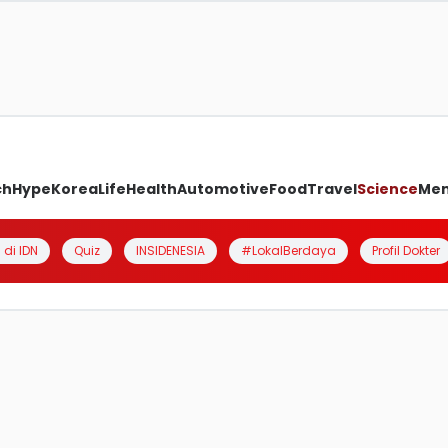
ch
Hype
Korea
Life
Health
Automotive
Food
Travel
Science
Me
 di IDN
Quiz
INSIDENESIA
#LokalBerdaya
Profil Dokter