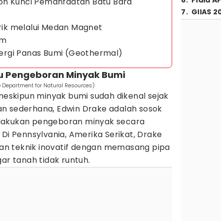
6
.
Piala A
oh Kunci Pemanfaatan Batu Bara
7
.
GIIAS 2
trik melalui Medan Magnet
am
Energi Panas Bumi (Geothermal)
mu Pengeboran Minyak Bumi
o Department for Natural Resources)
 meskipun minyak bumi sudah dikenal sejak
n sederhana, Edwin Drake adalah sosok
lakukan pengeboran minyak secara
 Di Pennsylvania, Amerika Serikat, Drake
n teknik inovatif dengan memasang pipa
gar tanah tidak runtuh.