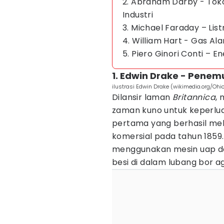
2. Abraham Darby - Tok
Industri
3. Michael Faraday – Lis
4. William Hart - Gas Al
5. Piero Ginori Conti – 
1. Edwin Drake - Pene
ilustrasi Edwin Drake (wikimedia.org/Ohi
Dilansir laman
Britannica
,
zaman kuno untuk keperlua
pertama yang berhasil me
komersial pada tahun 1859.
menggunakan mesin uap da
besi di dalam lubang bor a