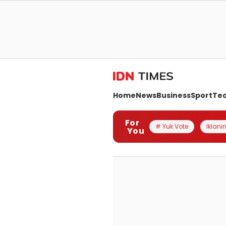
Home
News
Business
Sport
Te
For
# Yuk Vote
Iklanin
You