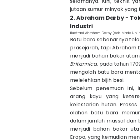
selamanya. Kini, teknik ya
jutaan sumur minyak yang te
2. Abraham Darby - To
Industri
ilustrasi Abraham Darby (dok. Made Up in 
Batu bara sebenarnya tela
prasejarah, tapi Abraham
menjadi bahan bakar utama 
Britannica
, pada tahun 170
mengolah batu bara mentah
melelehkan bijih besi.
Sebelum penemuan ini, i
arang kayu yang keters
kelestarian hutan. Proses
olahan batu bara memungk
dalam jumlah massal dan bi
menjadi bahan bakar utam
Eropa, yang kemudian meny