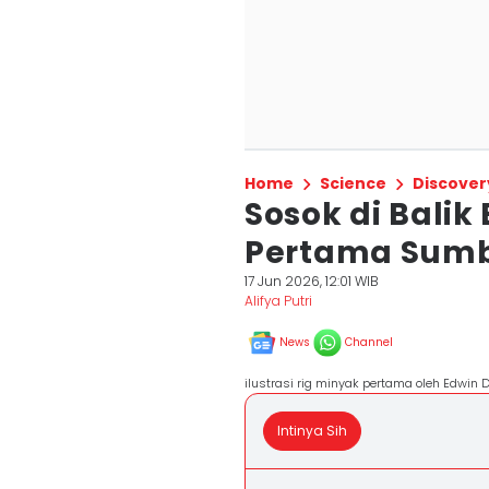
Home
Science
Discover
Sosok di Balik
Pertama Sumb
17 Jun 2026, 12:01 WIB
Alifya Putri
News
Channel
ilustrasi rig minyak pertama oleh Edwin
Intinya Sih