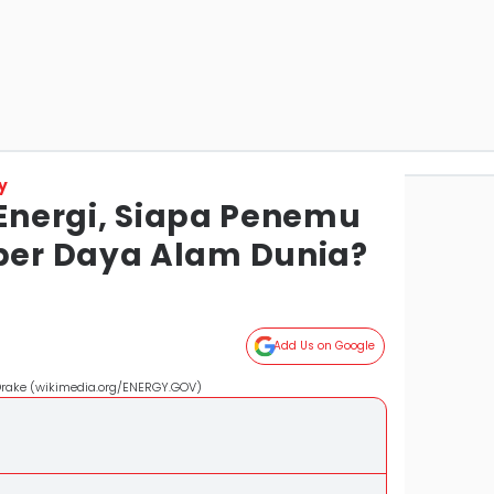
y
 Energi, Siapa Penemu
er Daya Alam Dunia?
Add Us on Google
 Drake (wikimedia.org/ENERGY.GOV)