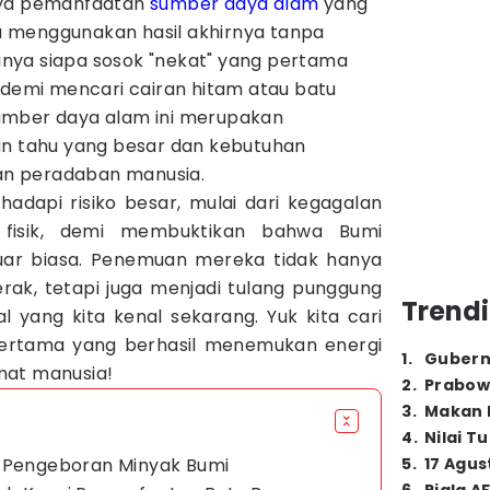
nya pemanfaatan
sumber daya alam
yang
nya menggunakan hasil akhirnya tanpa
nya siapa sosok "nekat" yang pertama
 demi mencari cairan hitam atau batu
mber daya alam ini merupakan
in tahu yang besar dan kebutuhan
n peradaban manusia.
hadapi risiko besar, mulai dari kegagalan
a fisik, demi membuktikan bahwa Bumi
uar biasa. Penemuan mereka tidak hanya
ak, tetapi juga menjadi tulang punggung
Trendi
l yang kita kenal sekarang. Yuk kita cari
pertama yang berhasil menemukan energi
1
.
Gubern
mat manusia!
2
.
Prabow
3
.
Makan B
4
.
Nilai T
u Pengeboran Minyak Bumi
5
.
17 Agus