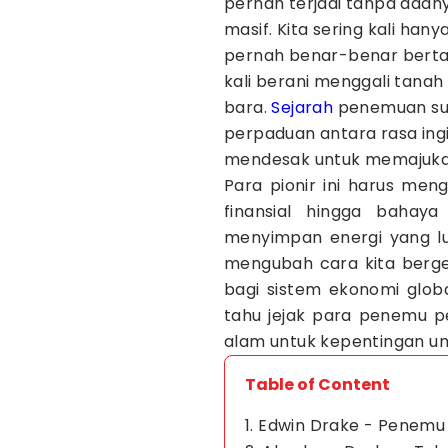
pernah terjadi tanpa ada
masif. Kita sering kali ha
pernah benar-benar berta
kali berani menggali tanah
bara.
Sejarah
penemuan su
perpaduan antara rasa ing
mendesak untuk memajuka
Para pionir ini harus meng
finansial hingga bahay
menyimpan energi yang l
mengubah cara kita berger
bagi sistem ekonomi globa
tahu jejak para penemu 
alam untuk kepentingan u
Table of Content
1. Edwin Drake - Penem