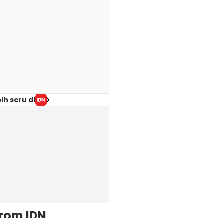
ih seru di
from IDN