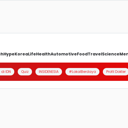
ch
Hype
Korea
Life
Health
Automotive
Food
Travel
Science
Me
 di IDN
Quiz
INSIDENESIA
#LokalBerdaya
Profil Dokter