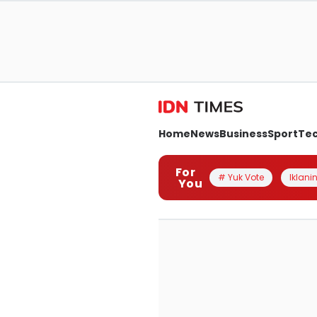
Home
News
Business
Sport
Te
For
# Yuk Vote
Iklanin
You