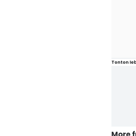
Tonton leb
More 