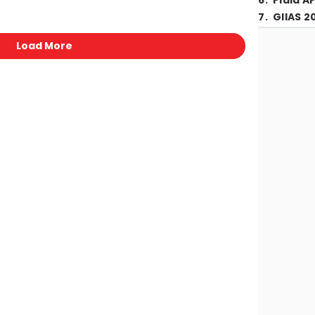
6
.
Piala A
7
.
GIIAS 2
Load More