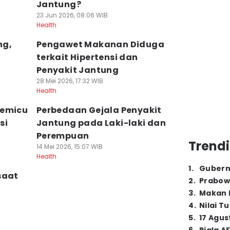
Jantung?
23 Jun 2026, 08:06 WIB
Health
ng,
Pengawet Makanan Diduga
terkait Hipertensi dan
Penyakit Jantung
28 Mei 2026, 17:32 WIB
Health
Memicu
Perbedaan Gejala Penyakit
si
Jantung pada Laki-laki dan
Perempuan
Trendi
14 Mei 2026, 15:07 WIB
Health
1
.
Gubern
saat
2
.
Prabow
3
.
Makan B
4
.
Nilai T
5
.
17 Agus