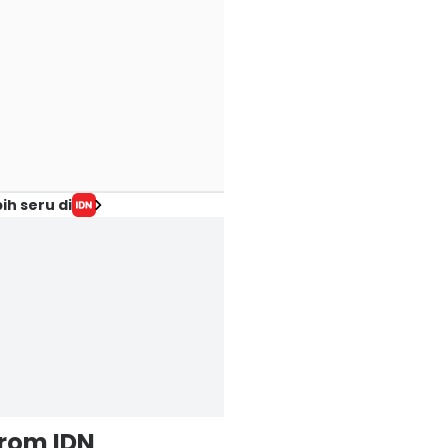
ih seru di
from IDN