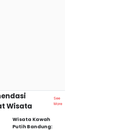
endasi
See
t Wisata
More
Wisata Kawah
Putih Bandung: