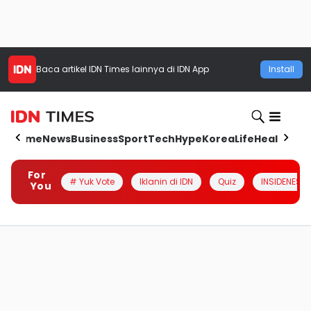
Baca artikel
IDN Times
lainnya di IDN App
Install
Home
News
Business
Sport
Tech
Hype
Korea
Life
Health
Aut
For
# Yuk Vote
Iklanin di IDN
Quiz
INSIDENESIA
You