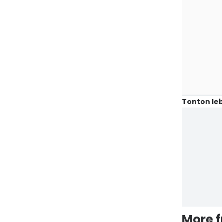
Tonton leb
More 