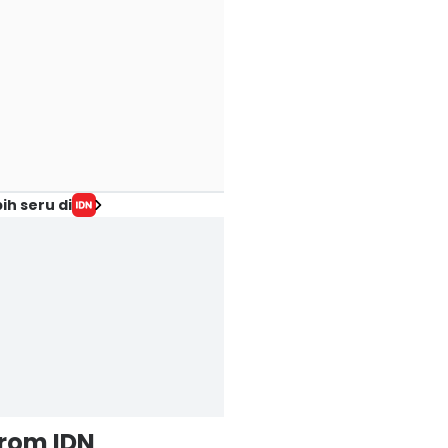
ih seru di
from IDN