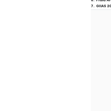
6
.
Piala A
7
.
GIIAS 2