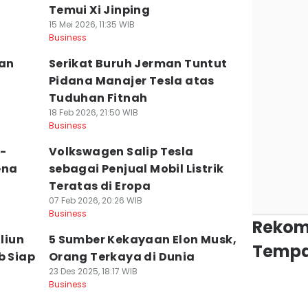
Temui Xi Jinping
15 Mei 2026, 11:35 WIB
Business
kan
Serikat Buruh Jerman Tuntut
Pidana Manajer Tesla atas
Tuduhan Fitnah
18 Feb 2026, 21:50 WIB
Business
-
Volkswagen Salip Tesla
ena
sebagai Penjual Mobil Listrik
Teratas di Eropa
07 Feb 2026, 20:26 WIB
Business
Rekom
iliun
5 Sumber Kekayaan Elon Musk,
Tempa
b Siap
Orang Terkaya di Dunia
23 Des 2025, 18:17 WIB
Business