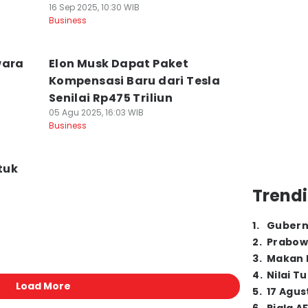
16 Sep 2025, 10:30 WIB
Business
wara
Elon Musk Dapat Paket
Kompensasi Baru dari Tesla
Senilai Rp475 Triliun
05 Agu 2025, 16:03 WIB
Business
tuk
Trendi
1
.
Gubern
2
.
Prabow
3
.
Makan B
4
.
Nilai T
Load More
5
.
17 Agus