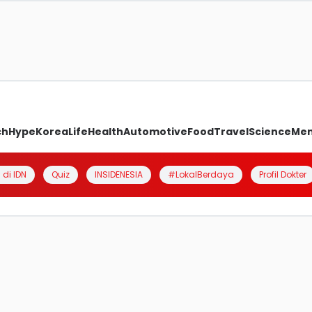
ch
Hype
Korea
Life
Health
Automotive
Food
Travel
Science
Me
 di IDN
Quiz
INSIDENESIA
#LokalBerdaya
Profil Dokter