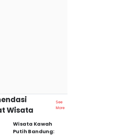
endasi
See
t Wisata
More
Wisata Kawah
Putih Bandung: