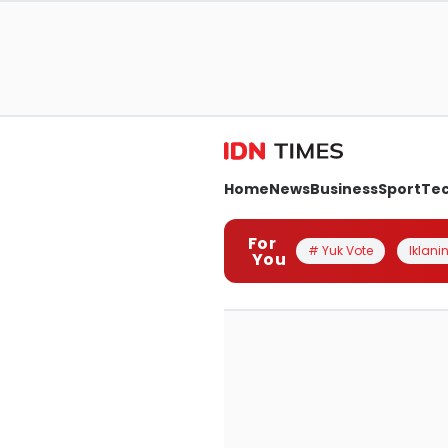
Home
News
Business
Sport
Te
For
# Yuk Vote
Iklanin
You