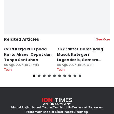
Related Articles
See More
Cara Kerja RFID pada
7 Karakter Game yang
4
Kartu Akses, Cepat dan
Masuk Kategori
M
Tanpa Sentuhan
Legendaris, Gamers
2
09 Agu 2026, 18:22 WIB
Pasti Tahu!
09 Agu 2026, 18:05 WIB
09
Tech
Tech
Te
About Us
Editorial Team
Contact Us
Terms of Services
Pedoman Media Siber
Index
Sitemap