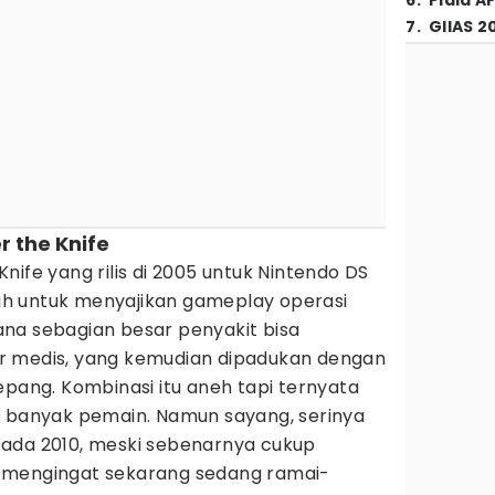
6
.
Piala A
7
.
GIIAS 2
r the Knife
nife yang rilis di 2005 untuk Nintendo DS
h untuk menyajikan gameplay operasi
na sebagian besar penyakit bisa
r medis, yang kemudian dipadukan dengan
epang. Kombinasi itu aneh tapi ternyata
n banyak pemain. Namun sayang, serinya
ada 2010, meski sebenarnya cukup
 mengingat sekarang sedang ramai-