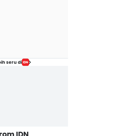
ih seru di
from IDN