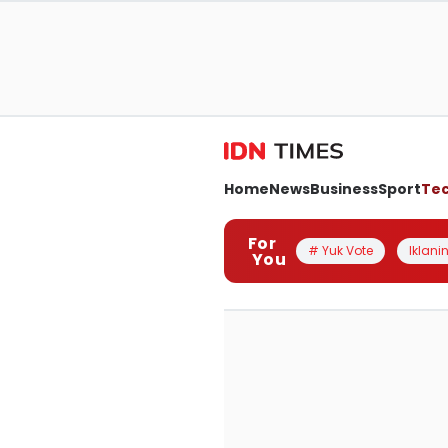
Home
News
Business
Sport
Te
For
# Yuk Vote
Iklanin
You