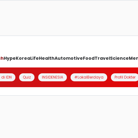
ch
Hype
Korea
Life
Health
Automotive
Food
Travel
Science
Me
 di IDN
Quiz
INSIDENESIA
#LokalBerdaya
Profil Dokter