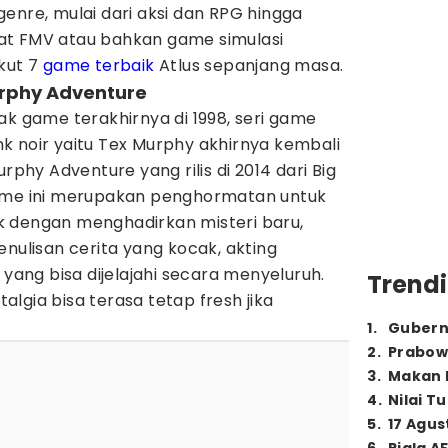
enre, mulai dari aksi dan RPG hingga
at FMV atau bahkan game simulasi
kut 7
game terbaik
Atlus sepanjang masa.
Murphy Adventure
ak game terakhirnya di 1998, seri game
k noir yaitu Tex Murphy akhirnya kembali
rphy Adventure yang rilis di 2014 dari Big
Game ini merupakan penghormatan untuk
 dengan menghadirkan misteri baru,
enulisan cerita yang kocak, akting
 yang bisa dijelajahi secara menyeluruh.
Trendi
lgia bisa terasa tetap fresh jika
1
.
Gubern
2
.
Prabow
3
.
Makan B
4
.
Nilai T
5
.
17 Agus