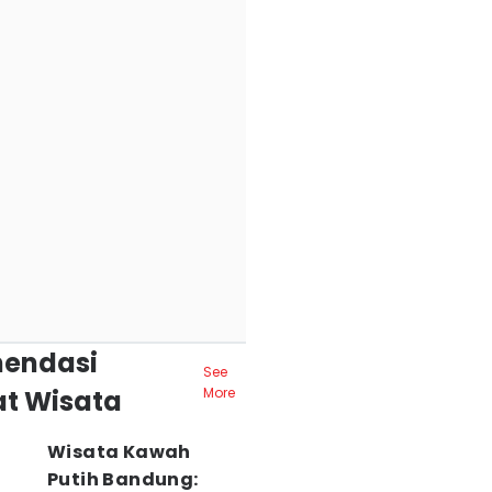
endasi
See
t Wisata
More
Wisata Kawah
Putih Bandung: