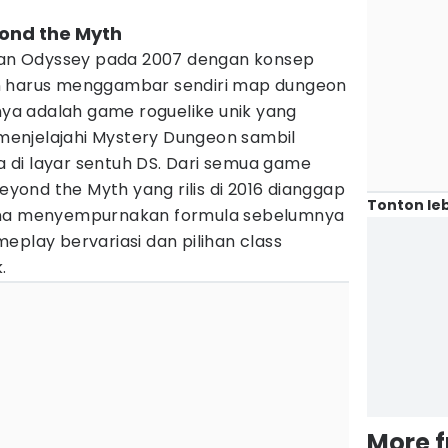
yond the Myth
rian Odyssey pada 2007 dengan konsep
n harus menggambar sendiri map dungeon
lnya adalah game roguelike unik yang
enjelajahi Mystery Dungeon sambil
di layar sentuh DS. Dari semua game
Beyond the Myth yang rilis di 2016 dianggap
Tonton leb
ena menyempurnakan formula sebelumnya
eplay bervariasi dan pilihan class
.
More 