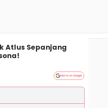
k Atlus Sepanjang
sona!
Add Us on Google