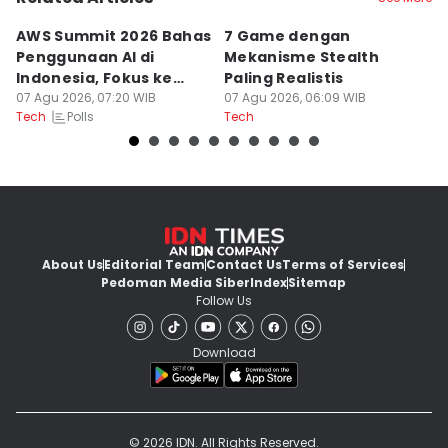
AWS Summit 2026 Bahas
7 Game dengan
R
Penggunaan AI di
Mekanisme Stealth
St
Indonesia, Fokus ke
Paling Realistis
B
Dampak
07 Agu 2026, 07:20 WIB
07 Agu 2026, 06:09 WIB
06
Polls
Tech
Tech
Te
About Us
Editorial Team
Contact Us
Terms of Services
Pedoman Media Siber
Index
Sitemap
Follow Us
Download
© 2026 IDN. All Rights Reserved.