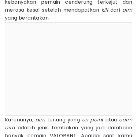
kebanyakan pemain cenderung terkejut dan
merasa kesal setelah mendapatkan
kill
dari
aim
yang berantakan.
Karenanya,
aim
tenang yang
on point
atau
calm
aim
adalah jenis tembakan yang jadi dambaan
banyak pemain
VALORANT. Apalagi saat kamu