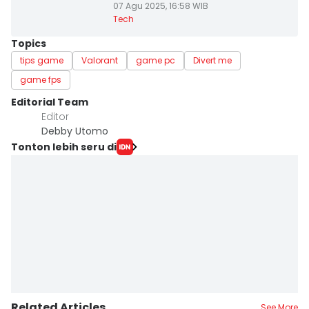
07 Agu 2025, 16:58 WIB
Tech
Topics
tips game
Valorant
game pc
Divert me
game fps
Editorial Team
Editor
Debby Utomo
Tonton lebih seru di
Related Articles
See More