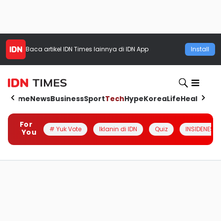
Baca artikel
IDN Times
lainnya di IDN App
Install
Home
News
Business
Sport
Tech
Hype
Korea
Life
Health
Aut
For
# Yuk Vote
Iklanin di IDN
Quiz
INSIDENESIA
You