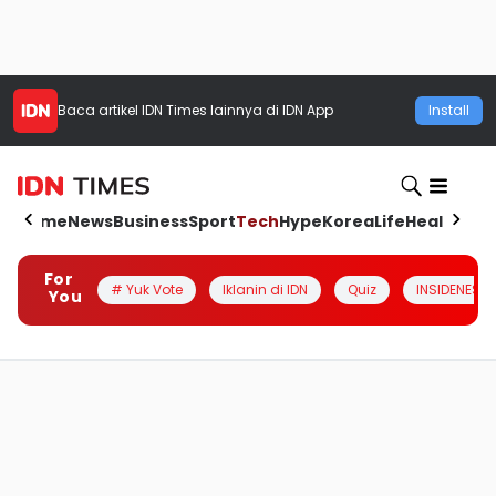
Baca artikel
IDN Times
lainnya di IDN App
Install
Home
News
Business
Sport
Tech
Hype
Korea
Life
Health
Aut
For
# Yuk Vote
Iklanin di IDN
Quiz
INSIDENESIA
You