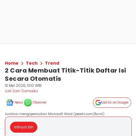
Home
Tech
Trend
2 Cara Membuat Titik-Titik Daftar Isi
Secara Otomatis
13 Mei 2026, 13:10 WIB
Laili Zain Damaika
News
Channel
Add Us on Google
ilustrasi mengoperasikan Microsoft Word (pexels.com/Burst)
Intinya Sih