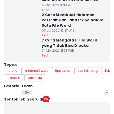
Manual di Word buat Skripsi
15 Mei 2023, 15:10 WIB
Tech
2 Cara Membuat Halaman
Portrait dan Landscape dalam
Satu File Word
06 Jul 2026, 12:27 WIB
Tech
7 Cara Mengatasi File Word
yang Tidak Bisa Dibuka
24 Mei 2022, 11:53 WIB
Tech
Topics
tutorial
microsoft word
tips skripsi
tips teknologi
Educ
daftar isi
Jadi Tau
Editorial Team
3+
Editor
Tonton lebih seru di
Lea Lyliana
Editor