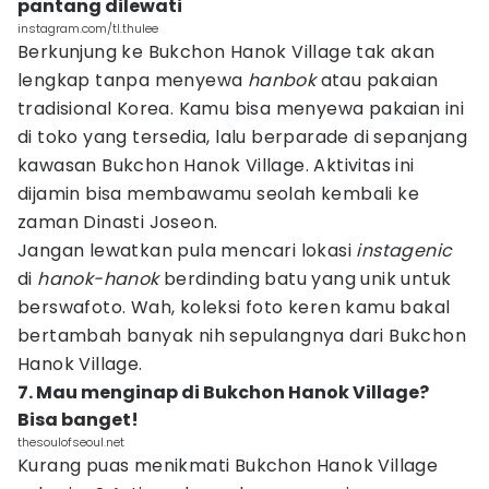
pantang dilewati
instagram.com/tl.thulee
Berkunjung ke Bukchon Hanok Village tak akan
lengkap tanpa menyewa
hanbok
atau pakaian
tradisional Korea. Kamu bisa menyewa pakaian ini
di toko yang tersedia, lalu berparade di sepanjang
kawasan Bukchon Hanok Village. Aktivitas ini
dijamin bisa membawamu seolah kembali ke
zaman Dinasti Joseon.
Jangan lewatkan pula mencari lokasi
instagenic
di
hanok-hanok
berdinding batu yang unik untuk
berswafoto. Wah, koleksi foto keren kamu bakal
bertambah banyak nih sepulangnya dari Bukchon
Hanok Village.
7. Mau menginap di Bukchon Hanok Village?
Bisa banget!
thesoulofseoul.net
Kurang puas menikmati Bukchon Hanok Village