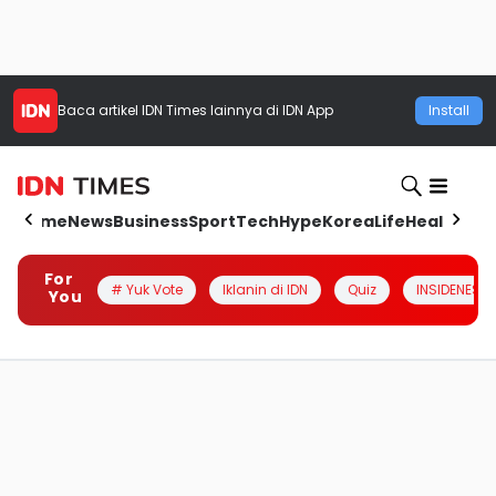
Baca artikel
IDN Times
lainnya di IDN App
Install
Home
News
Business
Sport
Tech
Hype
Korea
Life
Health
Aut
For
# Yuk Vote
Iklanin di IDN
Quiz
INSIDENESIA
You