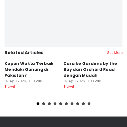
Related Articles
See More
Kapan Waktu Terbaik
Cara ke Gardens by the
D
Mendaki Gunung di
Bay dari Orchard Road
T
Pakistan?
dengan Mudah
s
07 Agu 2026, 11:30 WIB
07 Agu 2026, 11:03 WIB
07
Travel
Travel
Tr