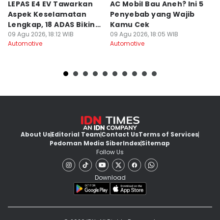
LEPAS E4 EV Tawarkan
AC Mobil Bau Aneh? Ini 5
T
Aspek Keselamatan
Penyebab yang Wajib
D
Lengkap, 18 ADAS Bikin
Kamu Cek
M
Aman
09 Agu 2026, 18:12 WIB
09 Agu 2026, 18:05 WIB
M
09
Automotive
Automotive
Au
About Us
Editorial Team
Contact Us
Terms of Services
Pedoman Media Siber
Index
Sitemap
Follow Us
Download