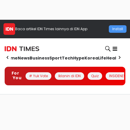
Baca artikel
IDN Times
lainnya di IDN App
Install
Home
News
Business
Sport
Tech
Hype
Korea
Life
Health
Aut
For
# Yuk Vote
Iklanin di IDN
Quiz
INSIDENESIA
You