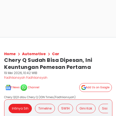
Home
Automotive
Car
Chery Q Sudah Bisa Dipesan, Ini
Keuntungan Pemesan Pertama
19 Mei 2026, 10:42 WIB
Fadhliansyah Fadhliansyah
News
Channel
Add Us on Google
Chery QQ3 atau Chery Q (IDN Times/Fadhliansyah)
Intinya Sih
Timeline
5W1H
Gini Kak
Sisi Posit