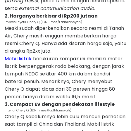
parking asisst,
pelek 17 inci dengan desain spesial,
serta
external communication audio.
2. Harganya berkisar di Rp200 jutaan
Impresi nyetir Chery Q (IDN Times/Fadhliansyah)
Meski sudah diperkenalkan secara resmi di Tanah
Air, Chery masih enggan membeberkan harga
resmi Chery Q. Hanya ada kisaran harga saja, yaitu
di angka Rp2xx juta.
Mobil listrik
berukuran kompak ini memiliki motor
listrik berpenggerak roda belakang, dengan jarak
tempuh NEDC sekitar 400 km dalam kondisi
baterai penuh. Menariknya, Chery menyebut
Chery Q dapat dicas dari 30 persen hingga 80
persen hanya dalam waktu 16,5 menit.
3. Compact EV dengan pendekatan lifestyle
Interior Chery Q (IDN Times/Fadhliansyah)
Chery Q sebelumnya lebih dulu mencuri perhatian
saat tampil di China dan Thailand. Mobil listrik