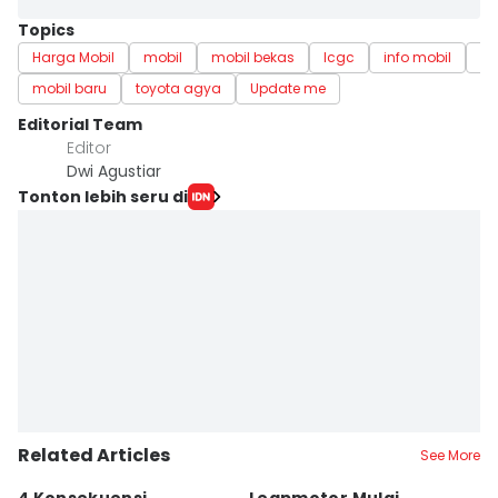
Topics
Harga Mobil
mobil
mobil bekas
lcgc
info mobil
Re
mobil baru
toyota agya
Update me
Editorial Team
Editor
Dwi Agustiar
Tonton lebih seru di
Related Articles
See More