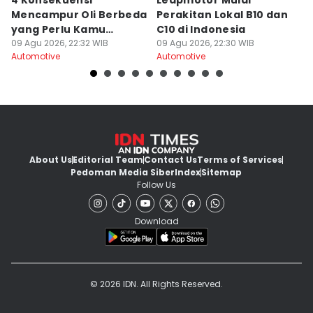
4 Konsekuensi
Leapmotor Mulai
4
Mencampur Oli Berbeda
Perakitan Lokal B10 dan
T
yang Perlu Kamu
C10 di Indonesia
H
Hindari
09 Agu 2026, 22:32 WIB
09 Agu 2026, 22:30 WIB
09
Automotive
Automotive
Au
About Us
Editorial Team
Contact Us
Terms of Services
Pedoman Media Siber
Index
Sitemap
Follow Us
Download
© 2026 IDN. All Rights Reserved.