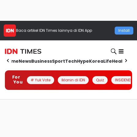
Baca artikel
IDN Times
lainnya di IDN App
Install
Home
News
Business
Sport
Tech
Hype
Korea
Life
Health
Aut
For
# Yuk Vote
Iklanin di IDN
Quiz
INSIDENESIA
You