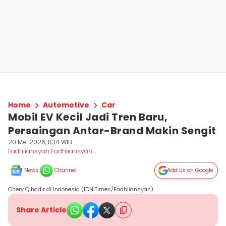
Home
Automotive
Car
Mobil EV Kecil Jadi Tren Baru,
Persaingan Antar-Brand Makin Sengit
20 Mei 2026, 11:34 WIB
Fadhliansyah Fadhliansyah
News
Channel
Add Us on Google
Chery Q hadir di Indonesia (IDN Times/Fadhliansyah)
Share Article