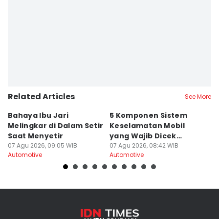
Related Articles
See More
Bahaya Ibu Jari
5 Komponen Sistem
C
Melingkar di Dalam Setir
Keselamatan Mobil
R
Saat Menyetir
yang Wajib Dicek
B
07 Agu 2026, 09:05 WIB
Secara Rutin
07 Agu 2026, 08:42 WIB
M
07
Automotive
Automotive
Au