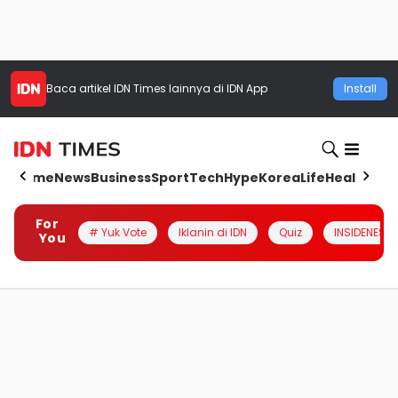
Baca artikel
IDN Times
lainnya di IDN App
Install
Home
News
Business
Sport
Tech
Hype
Korea
Life
Health
Aut
For
# Yuk Vote
Iklanin di IDN
Quiz
INSIDENESIA
You