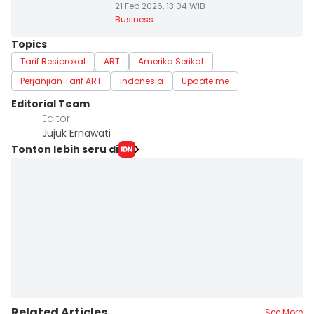
Kesepakatan
21 Feb 2026, 13:04 WIB
Business
Topics
Tarif Resiprokal
ART
Amerika Serikat
Perjanjian Tarif ART
indonesia
Update me
Editorial Team
Editor
Jujuk Ernawati
Tonton lebih seru di
Related Articles
See More