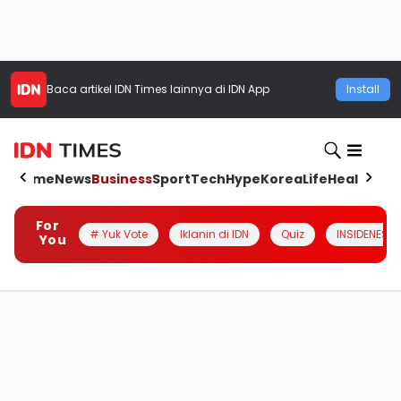
Baca artikel
IDN Times
lainnya di IDN App
Install
Home
News
Business
Sport
Tech
Hype
Korea
Life
Health
Aut
For
# Yuk Vote
Iklanin di IDN
Quiz
INSIDENESIA
You