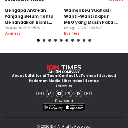
Mengapa Antrean
Wamenkeu Suahasil
P
Panjang Belum Tentu
Wanti-Wanti Dapur
Di
Menandakan Bisnis
MBG yang Masih Pakai
P
Sehat?
06 Agu 2026, 12:25 WIB
LPG Subsidi
06 Agu 2026, 11:58 WIB
R
06
Business
Business
Bu
About Us
Editorial Team
Contact Us
Terms of Services
Pedoman Media Siber
Index
Sitemap
Follow Us
Download
© 2026 IDN. All Rights Reserved.