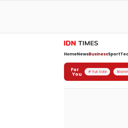
Home
News
Business
Sport
Te
For
# Yuk Vote
Iklanin
You