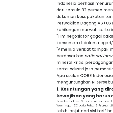
Indonesia berhasil menuru
dari semula 32 persen menjad
dokumen kesepakatan tarif 
Perwakilan Dagang AS (USTR
kehilangan marwah serta i
"Tim negosiator gagal dal
konsumen di dalam negeri,
"Amerika Serikat tampak 
berdasarkan
national inte
mineral kritis, perdaganga
serta industri jasa pemasti
Apa usulan CORE Indonesia
menguntungkan RI tersebu
1. Keuntungan yang dir
kewajiban yang harus 
Presiden Prabowo Subianto ketika mengi
Washington DC pada Rabu, 18 Februari 
Lebih lanjut dari sisi tari