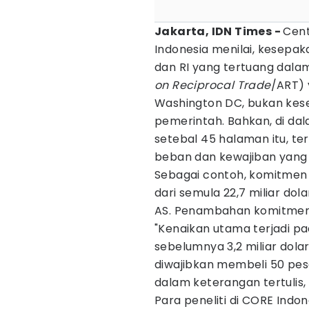
Jakarta, IDN Times -
Cent
Indonesia menilai, kesepa
dan RI yang tertuang dalam 
on Reciprocal Trade
/ART) 
Washington DC, bukan kese
pemerintah. Bahkan, di da
setebal 45 halaman itu, te
beban dan kewajiban yang d
Sebagai contoh, komitmen
dari semula 22,7 miliar dol
AS. Penambahan komitmen k
"Kenaikan utama terjadi p
sebelumnya 3,2 miliar dolar
diwajibkan membeli 50 pesa
dalam keterangan tertulis,
Para peneliti di CORE Indo