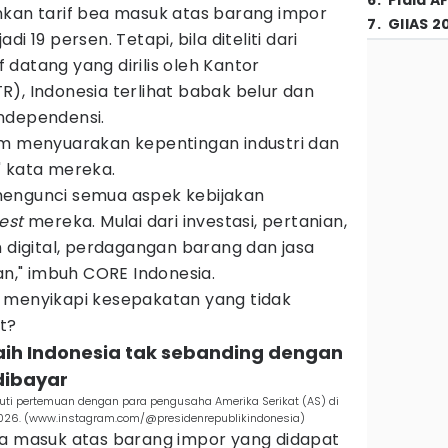
6
.
Piala A
nkan tarif bea masuk atas barang impor
7
.
GIIAS 2
i 19 persen. Tetapi, bila diteliti dari
datang yang dirilis oleh Kantor
), Indonesia terlihat babak belur dan
ndependensi.
am menyuarakan kepentingan industri dan
" kata mereka.
mengunci semua aspek kebijakan
rest
mereka. Mulai dari investasi, pertanian,
n digital, perdagangan barang dan jasa
an," imbuh CORE Indonesia.
 menyikapi kesepakatan yang tidak
t?
aih Indonesia tak sebanding dengan
dibayar
kuti pertemuan dengan para pengusaha Amerika Serikat (AS) di
2026. (www.instagram.com/@presidenrepublikindonesia)
f bea masuk atas barang impor yang didapat