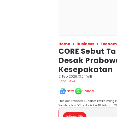
Home
Business
Econom
CORE Sebut Tar
Desak Prabowo
Kesepakatan
21 Feb 2026, 13:04 WIB
Santi Dewi
News
Channel
Presiden Prabowo Subianto ketika mengi
Washington DC pada Rabu, 18 Februari 
Intinya Sih