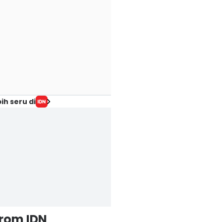
ih seru di
from IDN