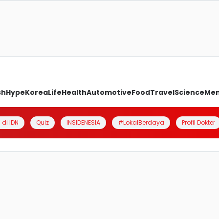
ch
Hype
Korea
Life
Health
Automotive
Food
Travel
Science
Me
 di IDN
Quiz
INSIDENESIA
#LokalBerdaya
Profil Dokter