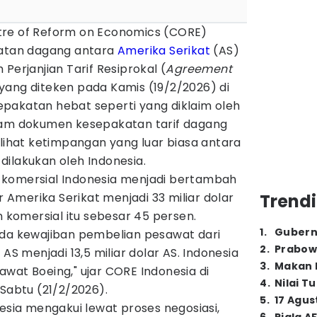
re of Reform on Economics (CORE)
katan dagang antara
Amerika Serikat
(AS)
Perjanjian Tarif Resiprokal (
Agreement
yang diteken pada Kamis (19/2/2026) di
pakatan hebat seperti yang diklaim oleh
lam dokumen kesepakatan tarif dagang
rlihat ketimpangan yang luar biasa antara
ilakukan oleh Indonesia.
 komersial Indonesia menjadi bertambah
ar Amerika Serikat menjadi 33 miliar dolar
Trendi
omersial itu sebesar 45 persen.
1
.
Gubern
ada kewajiban pembelian pesawat dari
2
.
Prabow
 AS menjadi 13,5 miliar dolar AS. Indonesia
3
.
Makan B
wat Boeing," ujar CORE Indonesia di
4
.
Nilai T
 Sabtu (21/2/2026).
5
.
17 Agus
nesia mengakui lewat proses negosiasi,