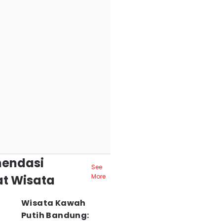
endasi
See
t Wisata
More
Wisata Kawah
Putih Bandung: