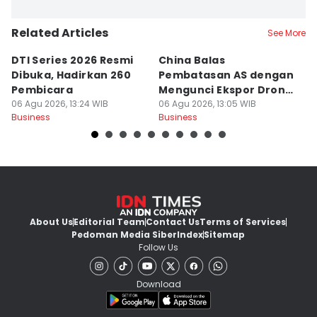
Related Articles
See More
DTI Series 2026 Resmi
China Balas
M
Dibuka, Hadirkan 260
Pembatasan AS dengan
P
Pembicara
Mengunci Ekspor Drone
M
06 Agu 2026, 13:24 WIB
dan Komponennya
06 Agu 2026, 13:05 WIB
S
06
Business
Business
Bu
About Us
Editorial Team
Contact Us
Terms of Services
Pedoman Media Siber
Index
Sitemap
Follow Us
Download