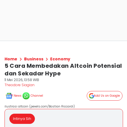
Home
Business
Economy
5 Cara Membedakan Altcoin Potensial
dan Sekadar Hype
11 Mei 2026, 13:58 WIB
Theodore Siagian
News
Channel
Add Us on Google
ilustrasi altcoin (pexels.com/Bastian Riccardi)
Intinya Sih