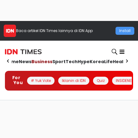
Baca artikel
IDN Times
lainnya di IDN App
Install
Home
News
Business
Sport
Tech
Hype
Korea
Life
Health
Aut
For
# Yuk Vote
Iklanin di IDN
Quiz
INSIDENESIA
You