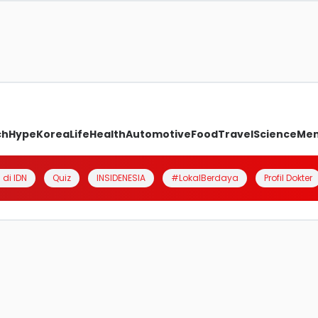
ch
Hype
Korea
Life
Health
Automotive
Food
Travel
Science
Me
 di IDN
Quiz
INSIDENESIA
#LokalBerdaya
Profil Dokter