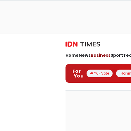
Home
News
Business
Sport
Te
For
# Yuk Vote
Iklanin
You