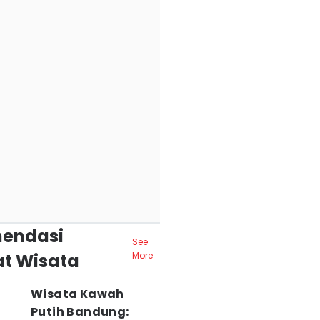
endasi
See
t Wisata
More
Wisata Kawah
Putih Bandung: