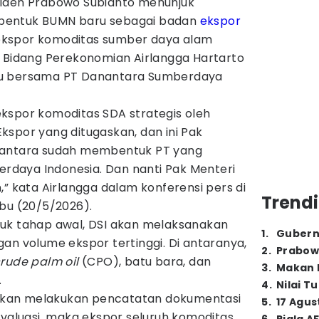
iden Prabowo Subianto menunjuk
bentuk BUMN baru sebagai badan
ekspor
kspor komoditas sumber daya alam
r Bidang Perekonomian Airlangga Hartarto
tu bersama PT Danantara Sumberdaya
kspor komoditas SDA strategis oleh
kspor yang ditugaskan, dan ini Pak
nantara sudah membentuk PT yang
daya Indonesia. Dan nanti Pak Menteri
,” kata Airlangga dalam konferensi pers di
Trendi
abu (20/5/2026).
uk tahap awal, DSI akan melaksanakan
1
.
Gubern
an volume ekspor tertinggi. Di antaranya,
2
.
Prabow
rude palm oil
(CPO), batu bara, dan
3
.
Makan B
.
4
.
Nilai T
u akan melakukan pencatatan dokumentasi
5
.
17 Agus
evaluasi, maka ekspor seluruh komoditas