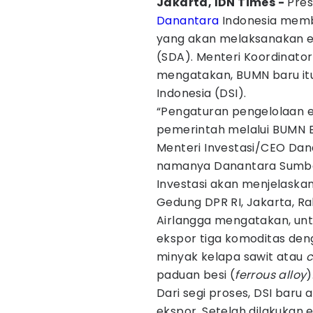
Jakarta, IDN Times -
Pres
Danantara
Indonesia mem
yang akan melaksanakan e
(SDA). Menteri Koordinato
mengatakan, BUMN baru i
Indonesia (DSI).
“Pengaturan pengelolaan e
pemerintah melalui BUMN E
Menteri Investasi/CEO Da
namanya Danantara Sumber
Investasi akan menjelaskan
Gedung DPR RI, Jakarta, R
Airlangga mengatakan, unt
ekspor tiga komoditas deng
minyak kelapa sawit atau
c
paduan besi (
ferrous alloy
)
Dari segi proses, DSI bar
ekspor. Setelah dilakukan 