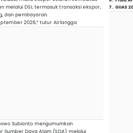
6
.
Piala A
an melalui DSI, termasuk transaksi ekspor,
7
.
GIIAS 2
ng, dan pembayaran.
eptember 2026,” tutur Airlangga.
abowo Subianto mengumumkan
r Sumber Daya Alam (SDA) melalui