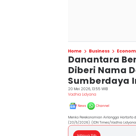
Home
Business
Econom
Danantara Be
Diberi Nama 
Sumberdaya I
20 Mei 2026, 13:55 WIB
Vadhia Lidyana
News
Channel
Menko Perekonomian Airlangga Hartarto d
(20/5/2026). (IDN Times/Vadhia Lidyana
Intinya Sih