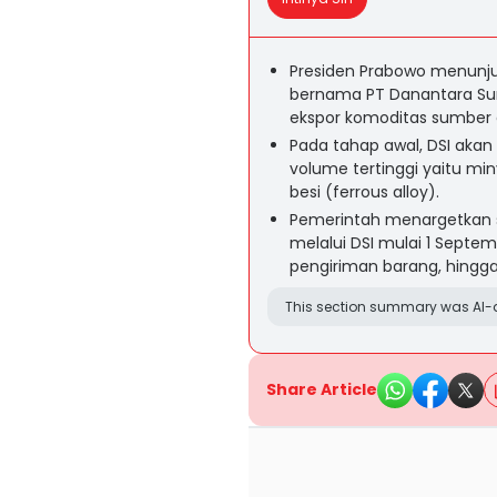
Presiden Prabowo menunj
bernama PT Danantara Su
ekspor komoditas sumber d
Pada tahap awal, DSI aka
volume tertinggi yaitu mi
besi (ferrous alloy).
Pemerintah menargetkan se
melalui DSI mulai 1 Septem
pengiriman barang, hingg
This section summary was AI-a
Share Article