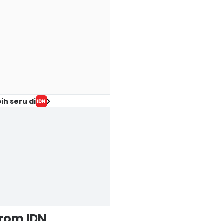
ih seru di
from IDN