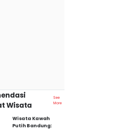
endasi
See
t Wisata
More
Wisata Kawah
Putih Bandung: