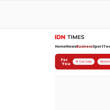
Home
News
Business
Sport
Te
For
# Yuk Vote
Iklanin
You