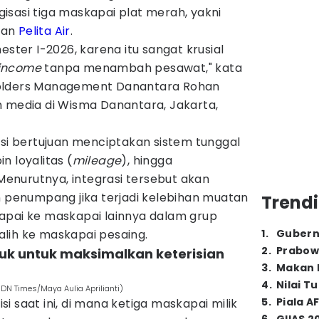
isasi tiga maskapai plat merah, yakni
dan
Pelita Air
.
ster I-2026, karena itu sangat krusial
 income
tanpa menambah pesawat," kata
holders Management Danantara Rohan
n media di Wisma Danantara, Jakarta,
asi bertujuan menciptakan sistem tunggal
n loyalitas (
mileage
), hingga
nurutnya, integrasi tersebut akan
enumpang jika terjadi kelebihan muatan
Trendi
kapai ke maskapai lainnya dalam grup
lih ke maskapai pesaing.
1
.
Gubern
2
.
Prabow
uk untuk maksimalkan keterisian
3
.
Makan B
4
.
Nilai T
DN Times/Maya Aulia Aprilianti)
5
.
Piala A
i saat ini, di mana ketiga maskapai milik