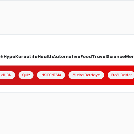
ch
Hype
Korea
Life
Health
Automotive
Food
Travel
Science
Me
 di IDN
Quiz
INSIDENESIA
#LokalBerdaya
Profil Dokter