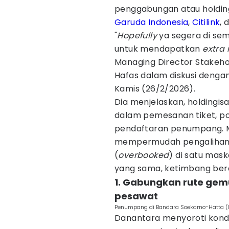
penggabungan atau holding
Garuda Indonesia
,
Citilink
, 
"
Hopefully
ya segera di seme
untuk mendapatkan
extra
Managing Director Stake
Hafas dalam diskusi denga
Kamis (26/2/2026).
Dia menjelaskan, holdingis
dalam pemesanan tiket, poi
pendaftaran penumpang. Me
mempermudah pengalihan p
(
overbooked
) di satu mas
yang sama, ketimbang bera
1. Gabungkan rute gem
pesawat
Penumpang di Bandara Soekarno-Hatta (I
Danantara menyoroti kondis