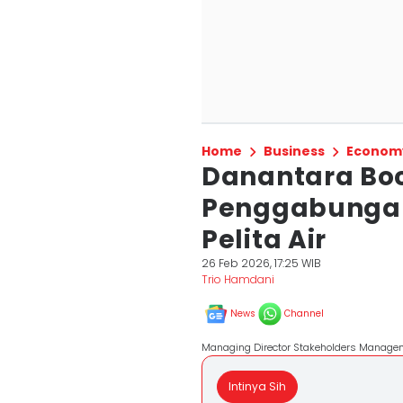
Home
Business
Econom
Danantara Bo
Penggabungan
Pelita Air
26 Feb 2026, 17:25 WIB
Trio Hamdani
News
Channel
Managing Director Stakeholders Manage
Intinya Sih