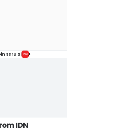
ih seru di
from IDN