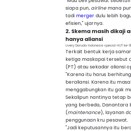
"Mau beli pesawat sebetulny
siapa pun,
airline
mana pun,
tadi
merger
dulu lebih bag
efisien," ujarnya.
2. Skema masih dikaji
hanya aliansi
Livery Garuda Indonesia spesial HUT ke-8
Terkait bentuk kerja sam
ketiga maskapai tersebut a
(PT) atau sekadar aliansi o
"Karena itu harus berhitun
beraliansi. Karena itu mas
menggabungkan itu gak mud
Sekalipun nantinya tetap 
yang berbeda, Danantara
(
maintenance
), layanan da
penggunaan kru pesawat.
"Jadi keputusannya itu berd