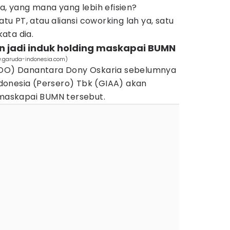
pa, yang mana yang lebih efisien?
 PT, atau aliansi coworking lah ya, satu
kata dia.
n jadi induk holding maskapai BUMN
w.garuda-indonesia.com)
(COO) Danantara Dony Oskaria sebelumnya
onesia (Persero) Tbk (GIAA) akan
 maskapai BUMN tersebut.