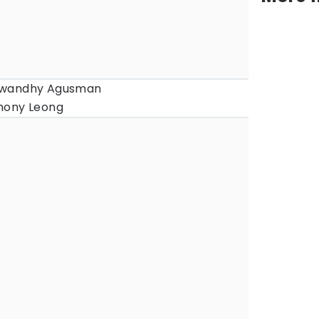
eswandhy Agusman
hony Leong