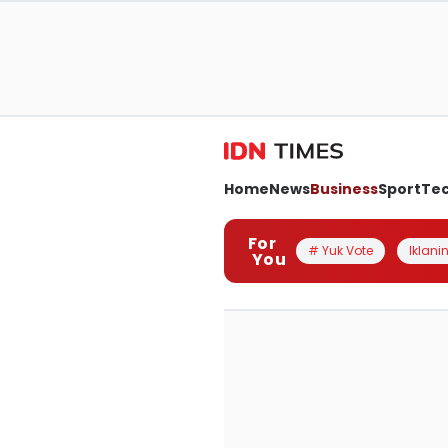
Home
News
Business
Sport
Te
For
# Yuk Vote
Iklanin
You