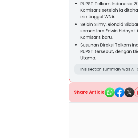
RUPST Telkom Indonesia 20
Komisaris setelah ia ditah
izin tinggal WNA.
Selain Silmy, Rionald Silab
sementara Edwin Hidayat 
Komisaris baru.
Susunan Direksi Telkom I
RUPST tersebut, dengan Di
Utama.
This section summary was AI-a
Share Article