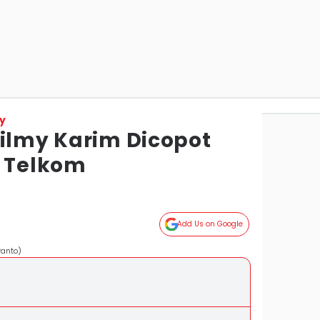
y
Silmy Karim Dicopot
s Telkom
Add Us on Google
anto)