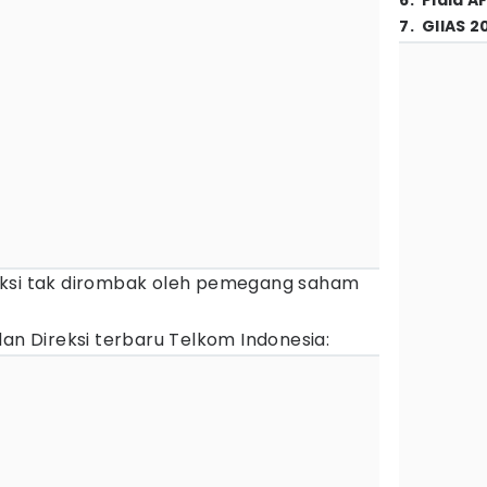
6
.
Piala A
7
.
GIIAS 2
eksi tak dirombak oleh pemegang saham
dan Direksi terbaru Telkom Indonesia: