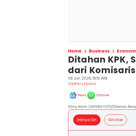
Home
Business
Econom
Ditahan KPK, 
dari Komisari
08 Jun 2026, 18:15 WIB
Vadhia Lidyana
News
Channel
SIlmy Karim (ANTARA FOTO/Dhemas Reviy
Intinya Sih
Gini Kak