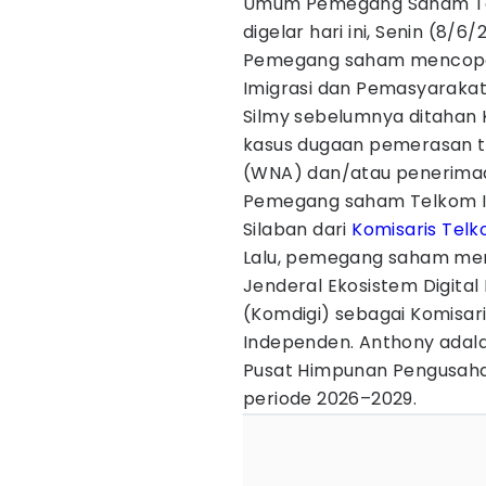
Umum Pemegang Saham Tah
digelar hari ini, Senin (8/6
Pemegang saham mencopo
Imigrasi dan Pemasyarakata
Silmy sebelumnya ditahan 
kasus dugaan pemerasan te
(WNA) dan/atau penerimaan
Pemegang saham Telkom In
Silaban dari
Komisaris Tel
Lalu, pemegang saham meng
Jenderal Ekosistem Digital
(Komdigi) sebagai Komisari
Independen. Anthony adal
Pusat Himpunan Pengusaha
periode 2026–2029.