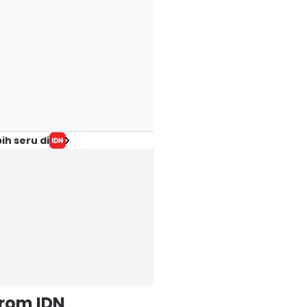
ih seru di
from IDN