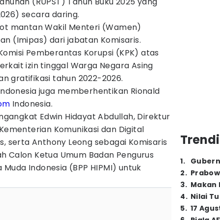
unan (RUPST) Tahun Buku 2025 yang
/2026) secara daring.
t mantan Wakil Menteri (Wamen)
n (Imipas) dari jabatan Komisaris.
Komisi Pemberantas Korupsi (KPK) atas
rkait izin tinggal Warga Negara Asing
 gratifikasi tahun 2022-2026.
donesia juga memberhentikan Rionald
kom
Indonesia.
angkat Edwin Hidayat Abdullah, Direktur
 Kementerian Komunikasi dan Digital
Trendi
s, serta Anthony Leong sebagai Komisaris
ah Calon Ketua Umum Badan Pengurus
1
.
Gubern
 Muda Indonesia (BPP HIPMI) untuk
2
.
Prabow
3
.
Makan B
4
.
Nilai T
5
.
17 Agus