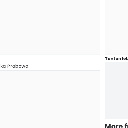
Tonton leb
aka Prabowo
More 