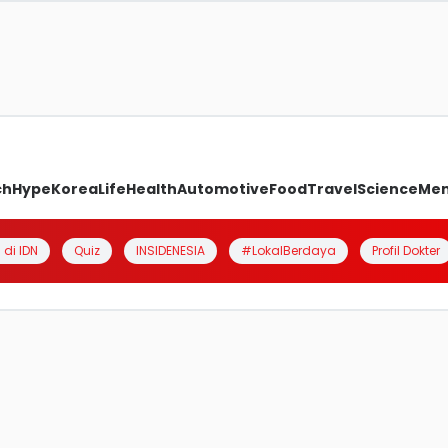
ch
Hype
Korea
Life
Health
Automotive
Food
Travel
Science
Me
 di IDN
Quiz
INSIDENESIA
#LokalBerdaya
Profil Dokter