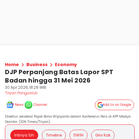
Home
Business
Economy
DJP Perpanjang Batas Lapor SPT
Badan hingga 31 Mei 2026
30 Apr 2026, 18:28 WIB
Triyan Pangastuti
News
Channel
Add Us on Google
Direktur Jenderal Pajak Bimo Wijayanto dalam Konferensi Pers di KPP Madya
Gambir. (IDN Times/Triyan).
Intinya Sih
Timeline
5W1H
Gini Kak