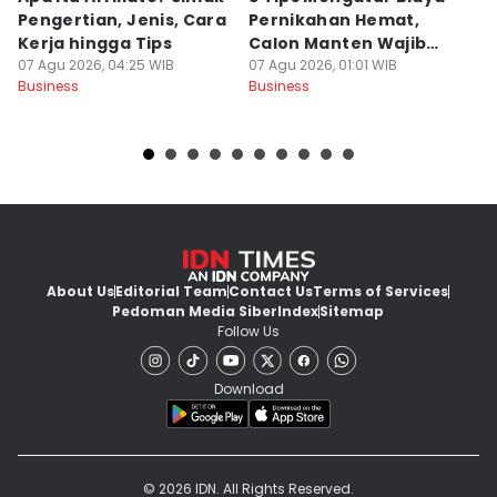
Pengertian, Jenis, Cara
Pernikahan Hemat,
S
Kerja hingga Tips
Calon Manten Wajib
P
07 Agu 2026, 04:25 WIB
Nyimak!
07 Agu 2026, 01:01 WIB
06
Business
Business
Bu
About Us
Editorial Team
Contact Us
Terms of Services
Pedoman Media Siber
Index
Sitemap
Follow Us
Download
© 2026 IDN. All Rights Reserved.