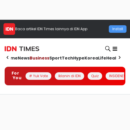
Baca artikel
IDN Times
lainnya di IDN App
Install
Home
News
Business
Sport
Tech
Hype
Korea
Life
Health
Aut
For
# Yuk Vote
Iklanin di IDN
Quiz
INSIDENESIA
You