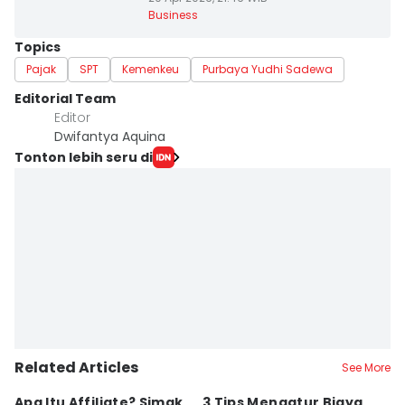
Business
Topics
Pajak
SPT
Kemenkeu
Purbaya Yudhi Sadewa
Editorial Team
Editor
Dwifantya Aquina
Tonton lebih seru di
Related Articles
See More
Apa Itu Affiliate? Simak
3 Tips Mengatur Biaya
9