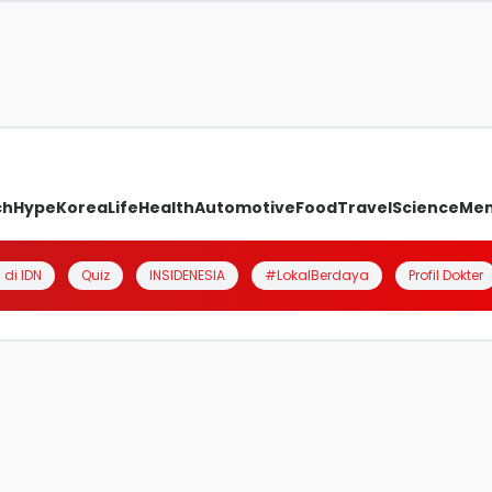
ch
Hype
Korea
Life
Health
Automotive
Food
Travel
Science
Me
 di IDN
Quiz
INSIDENESIA
#LokalBerdaya
Profil Dokter