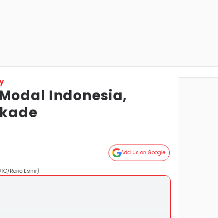
y
 Modal Indonesia,
ekade
Add Us on Google
OTO/Reno Esnir)