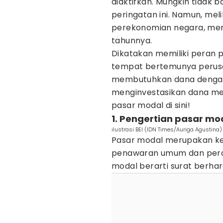
diaktifkan. Mungkin tidak
peringatan ini. Namun, me
perekonomian negara, mem
tahunnya.
Dikatakan memiliki peran 
tempat bertemunya perusah
membutuhkan dana denga
menginvestasikan dana me
pasar modal di sini!
1. Pengertian pasar mo
ilustrasi BEI (IDN Times/Auriga Agustina)
Pasar modal merupakan ke
penawaran umum dan perda
modal berarti surat berha