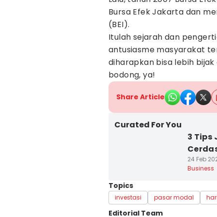
Bursa Efek Jakarta dan me
(BEI).
Itulah sejarah dan pengert
antusiasme masyarakat ter
diharapkan bisa lebih bija
bodong, ya!
Share Article
Curated For You
3 Tips
Cerdas
24 Feb 202
Business
Topics
investasi
pasar modal
har
Editorial Team