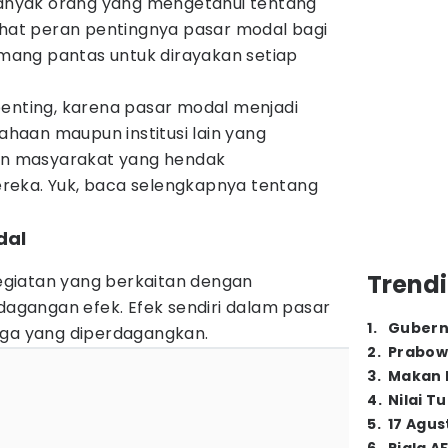
 banyak orang yang mengetahui tentang
lihat peran pentingnya pasar modal bagi
ang pantas untuk dirayakan setiap
penting, karena pasar modal menjadi
aan maupun institusi lain yang
n masyarakat yang hendak
reka. Yuk, baca selengkapnya tentang
dal
Trendi
giatan yang berkaitan dengan
gangan efek. Efek sendiri dalam pasar
1
.
Gubern
rga yang diperdagangkan.
2
.
Prabow
3
.
Makan B
4
.
Nilai T
5
.
17 Agus