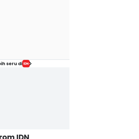
ih seru di
from IDN