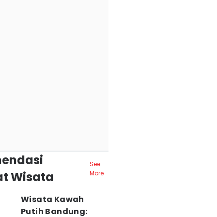
endasi
See
t Wisata
More
Wisata Kawah
Putih Bandung: