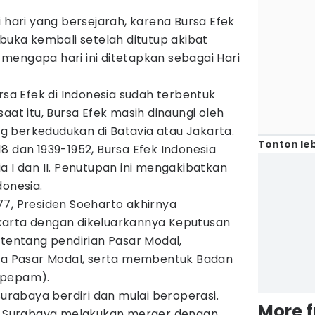
i hari yang bersejarah, karena Bursa Efek
ibuka kembali setelah ditutup akibat
ah mengapa hari ini ditetapkan sebagai Hari
rsa Efek di Indonesia sudah terbentuk
aat itu, Bursa Efek masih dinaungi oleh
 berkedudukan di Batavia atau Jakarta.
Tonton leb
8 dan 1939-1952, Bursa Efek Indonesia
a I dan II. Penutupan ini mengakibatkan
donesia.
77, Presiden Soeharto akhirnya
karta dengan dikeluarkannya Keputusan
 tentang pendirian Pasar Modal,
 Pasar Modal, serta membentuk Badan
apepam).
Surabaya berdiri dan mulai beroperasi.
More 
ek Surabaya melakukan merger dengan