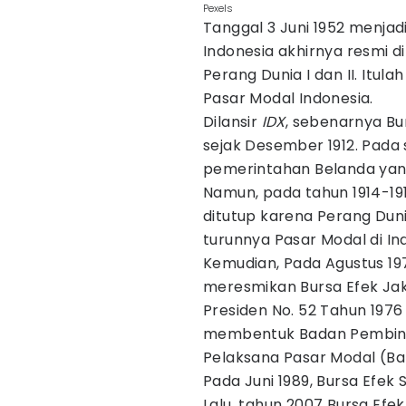
Pexels
Tanggal 3 Juni 1952 menjad
Indonesia akhirnya resmi d
Perang Dunia I dan II. Itul
Pasar Modal Indonesia.
Dilansir
IDX
, sebenarnya Bu
sejak Desember 1912. Pada s
pemerintahan Belanda yang
Namun, pada tahun 1914-191
ditutup karena Perang Duni
turunnya Pasar Modal di In
Kemudian, Pada Agustus 19
meresmikan Bursa Efek Ja
Presiden No. 52 Tahun 1976
membentuk Badan Pembina
Pelaksana Pasar Modal (B
Pada Juni 1989, Bursa Efek 
Lalu, tahun 2007 Bursa Ef