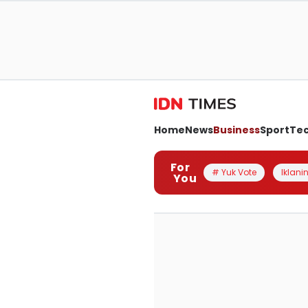
Home
News
Business
Sport
Te
For
# Yuk Vote
Iklanin
You