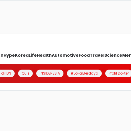
ch
Hype
Korea
Life
Health
Automotive
Food
Travel
Science
Me
 di IDN
Quiz
INSIDENESIA
#LokalBerdaya
Profil Dokter