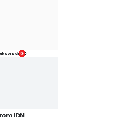
ih seru di
from IDN