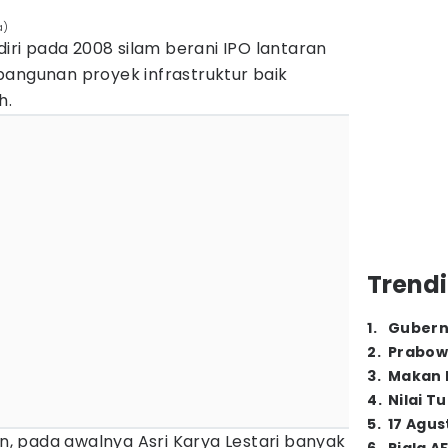
a)
diri pada 2008 silam berani IPO lantaran
bangunan proyek infrastruktur baik
h.
Trendi
1
.
Gubern
2
.
Prabow
3
.
Makan B
4
.
Nilai T
5
.
17 Agus
 pada awalnya Asri Karya Lestari banyak