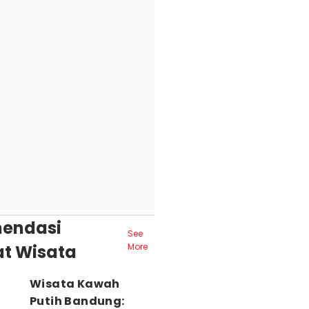
endasi
See
t Wisata
More
Wisata Kawah
Putih Bandung: