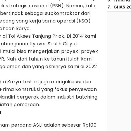
6
.
Piala A
 strategis nasional (PSN). Namun, kala
7
.
GIIAS 2
a bertindak sebagai subkontraktor dari
pang yang kerja sama operasi (KSO)
ahaan karya.
di Tol Akses Tanjung Priok. Di 2014 kami
mbangunan flyover South City di
i mulai bisa mengerjakan proyek-proyek
. Nah, dari tahun ke tahun itulah kami
galaman dan yang akhinrya kami di 2022
Asri Karya Lestari juga mengakuisisi dua
 Prima Konstruksi yang fokus penyewaan
andiri bergerak dalam industri batching
iatan perseroan.
I
saham perdana ASLI adalah sebesar Rp100