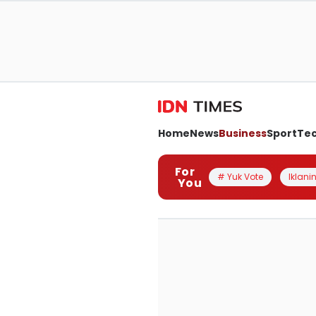
Home
News
Business
Sport
Te
For
# Yuk Vote
Iklanin
You