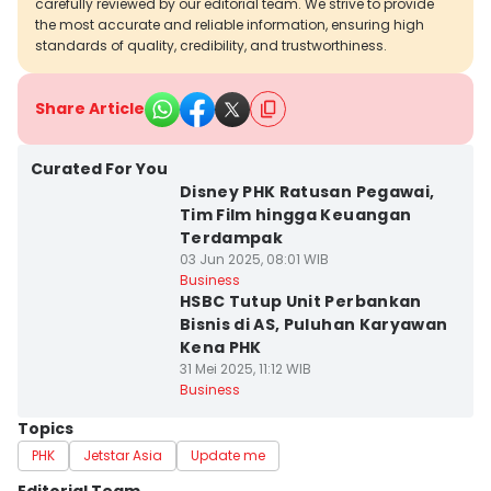
carefully reviewed by our editorial team. We strive to provide
the most accurate and reliable information, ensuring high
standards of quality, credibility, and trustworthiness.
Share Article
Curated For You
Disney PHK Ratusan Pegawai,
Tim Film hingga Keuangan
Terdampak
03 Jun 2025, 08:01 WIB
Business
HSBC Tutup Unit Perbankan
Bisnis di AS, Puluhan Karyawan
Kena PHK
31 Mei 2025, 11:12 WIB
Business
Topics
PHK
Jetstar Asia
Update me