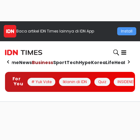
Baca artikel
IDN Times
lainnya di IDN App
Install
Home
News
Business
Sport
Tech
Hype
Korea
Life
Health
Aut
For
# Yuk Vote
Iklanin di IDN
Quiz
INSIDENESIA
You