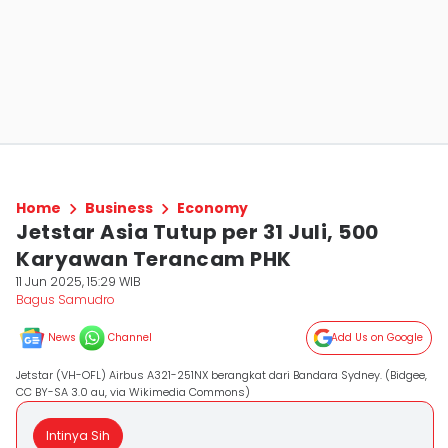
Home
Business
Economy
Jetstar Asia Tutup per 31 Juli, 500
Karyawan Terancam PHK
11 Jun 2025, 15:29 WIB
Bagus Samudro
News
Channel
Add Us on Google
Jetstar (VH-OFL) Airbus A321-251NX berangkat dari Bandara Sydney. (Bidgee,
CC BY-SA 3.0 au, via Wikimedia Commons)
Intinya Sih