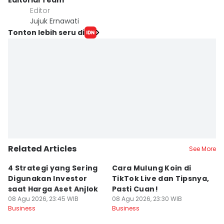
Editorial Team
Editor
Jujuk Ernawati
Tonton lebih seru di
Related Articles
See More
4 Strategi yang Sering
Cara Mulung Koin di
A
Digunakan Investor
TikTok Live dan Tipsnya,
T
saat Harga Aset Anjlok
Pasti Cuan!
V
08 Agu 2026, 23:45 WIB
08 Agu 2026, 23:30 WIB
08
Business
Business
Bu