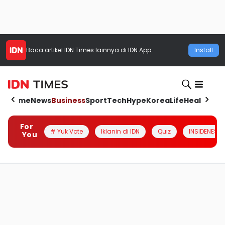
Baca artikel
IDN Times
lainnya di IDN App
Install
Home
News
Business
Sport
Tech
Hype
Korea
Life
Health
Aut
For
# Yuk Vote
Iklanin di IDN
Quiz
INSIDENESIA
You