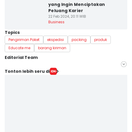
yang Ingin Menciptakan
Peluang Karier
22 Feb 2024, 20:11 WIB
Business
Topics
Pengiriman Paket
ekspedisi
packing
produk
Educate me
barang kiriman
Editorial Team
Editor
Tonton lebih seru di
Anata Siregar
Editor
Khairul Ilham