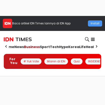
Baca artikel
IDN Times
lainnya di IDN App
Install
Home
News
Business
Sport
Tech
Hype
Korea
Life
Health
Aut
For
# Yuk Vote
Iklanin di IDN
Quiz
INSIDENESIA
You