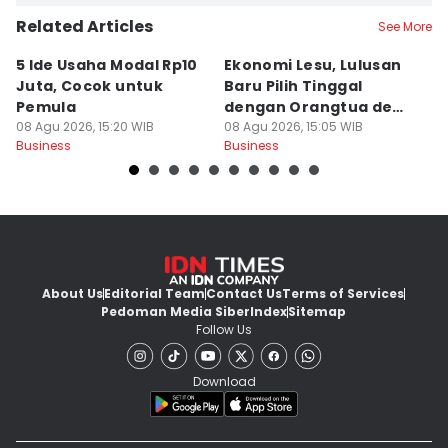
Related Articles
See More
5 Ide Usaha Modal Rp10
Ekonomi Lesu, Lulusan
C
Juta, Cocok untuk
Baru Pilih Tinggal
T
Pemula
dengan Orangtua demi
Ja
08 Agu 2026, 15:20 WIB
Berhemat
08 Agu 2026, 15:05 WIB
08
Business
Business
Bu
About Us
Editorial Team
Contact Us
Terms of Services
Pedoman Media Siber
Index
Sitemap
Follow Us
Download