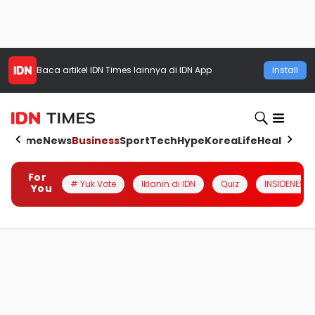
Baca artikel
IDN Times
lainnya di IDN App
Install
Home
News
Business
Sport
Tech
Hype
Korea
Life
Health
Aut
For
# Yuk Vote
Iklanin di IDN
Quiz
INSIDENESIA
You