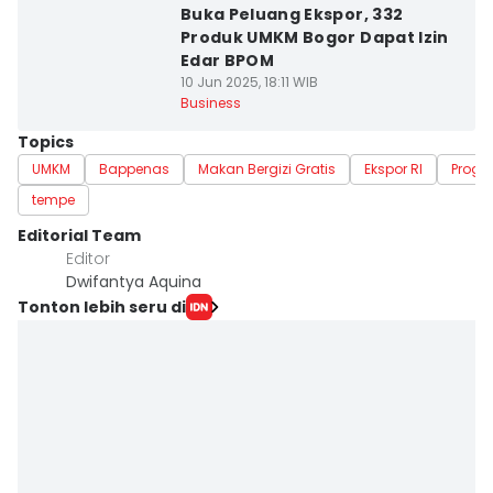
Buka Peluang Ekspor, 332
Produk UMKM Bogor Dapat Izin
Edar BPOM
10 Jun 2025, 18:11 WIB
Business
Topics
UMKM
Bappenas
Makan Bergizi Gratis
Ekspor RI
Progr
tempe
Editorial Team
Editor
Dwifantya Aquina
Tonton lebih seru di