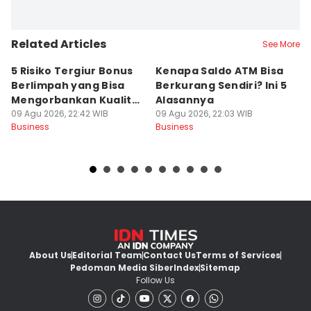
Related Articles
See More
5 Risiko Tergiur Bonus
Kenapa Saldo ATM Bisa
R
Berlimpah yang Bisa
Berkurang Sendiri? Ini 5
V
Mengorbankan Kualitas
Alasannya
U
Produk
09 Agu 2026, 22:42 WIB
09 Agu 2026, 22:03 WIB
U
09
Business
Business
Bu
About Us
Editorial Team
Contact Us
Terms of Services
Pedoman Media Siber
Index
Sitemap
Follow Us