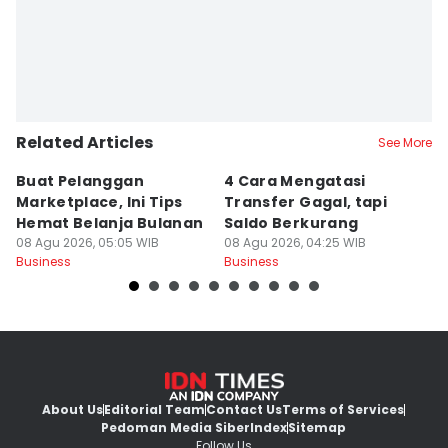
Related Articles
See More
Buat Pelanggan
4 Cara Mengatasi
C
Marketplace, Ini Tips
Transfer Gagal, tapi
P
Hemat Belanja Bulanan
Saldo Berkurang
M
08 Agu 2026, 05:05 WIB
08 Agu 2026, 04:25 WIB
08
Business
Business
Bu
About Us
Editorial Team
Contact Us
Terms of Services
Pedoman Media Siber
Index
Sitemap
Follow Us