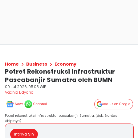
Home
Business
Economy
Potret Rekonstruksi Infrastruktur
Pascabanjir Sumatra oleh BUMN
09 Jul 2026, 05:05 WIB
Vadhia Lidyana
News
Channel
Add Us on Google
Potret rekonstruksi infrastruktur pascabanjir Sumatra. (dok. Brantas
Abipraya)
Intinya Sih