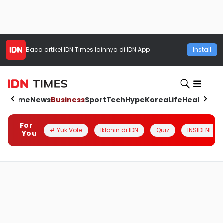
Baca artikel
IDN Times
lainnya di IDN App
Install
Home
News
Business
Sport
Tech
Hype
Korea
Life
Health
Aut
For
# Yuk Vote
Iklanin di IDN
Quiz
INSIDENESIA
You