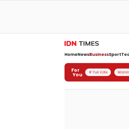
Home
News
Business
Sport
Te
For
# Yuk Vote
Iklanin
You