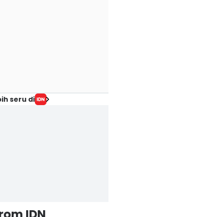
ih seru di
from IDN