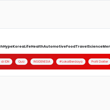
ch
Hype
Korea
Life
Health
Automotive
Food
Travel
Science
Me
 di IDN
Quiz
INSIDENESIA
#LokalBerdaya
Profil Dokter