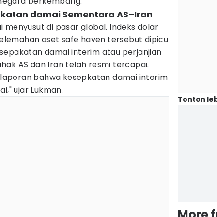
negara berkembang.
akatan damai Sementara AS–Iran
 menyusut di pasar global. Indeks dolar
 Pelemahan aset safe haven tersebut dipicu
sepakatan damai interim atau perjanjian
ak AS dan Iran telah resmi tercapai.
eh laporan bahwa kesepkatan damai interim
i," ujar Lukman.
Tonton leb
More 