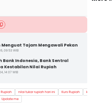
h Menguat Tajam Mengawali Pekan
26, 09:53 WIB
h Bank Indonesia, Bank Sentral
a Kestabilan Nilai Rupiah
4, 14:07 WIB
r Rupiah
nilai tukar rupiah hari ini
Kurs Rupiah
kurs rupiah hari i
Update me