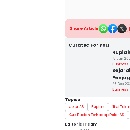
Share Article
Curated For You
Rupia
15 Jun 20
Business
Sejara
Penjag
26 Des 202
Business
Topics
dolar AS
Rupiah
Nilai Tuka
Kurs Rupiah Terhadap Dolar AS
Editorial Team