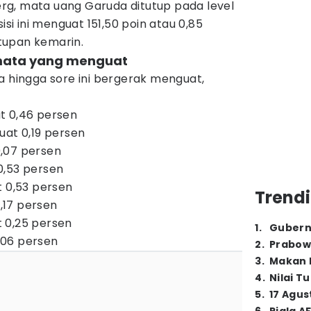
g, mata uang Garuda ditutup pada level
sisi ini menguat 151,50 poin atau 0,85
tupan kemarin.
 mata yang menguat
a hingga sore ini bergerak menguat,
t 0,46 persen
uat 0,19 persen
,07 persen
0,53 persen
t 0,53 persen
Trendi
17 persen
 0,25 persen
1
.
Gubern
,06 persen
2
.
Prabow
3
.
Makan B
4
.
Nilai T
5
.
17 Agus