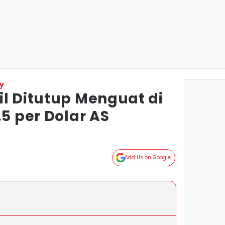
y
il Ditutup Menguat di
,5 per Dolar AS
Add Us on Google