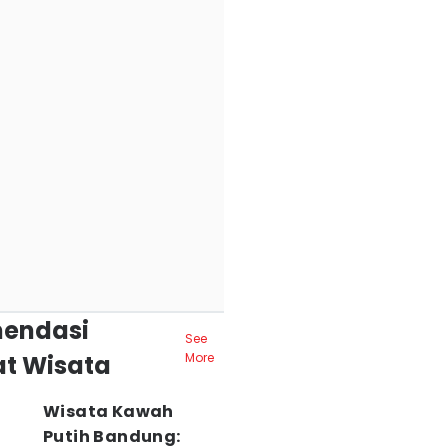
endasi
See
t Wisata
More
Wisata Kawah
Putih Bandung: