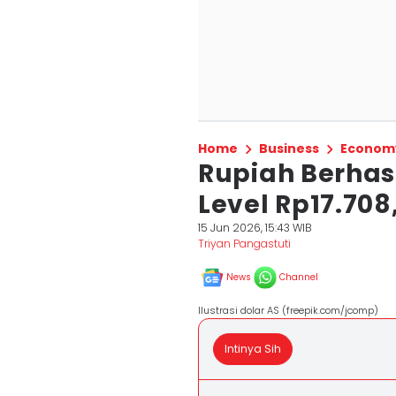
Home
Business
Econom
Rupiah Berhas
Level Rp17.708
15 Jun 2026, 15:43 WIB
Triyan Pangastuti
News
Channel
Ilustrasi dolar AS (freepik.com/jcomp)
Intinya Sih