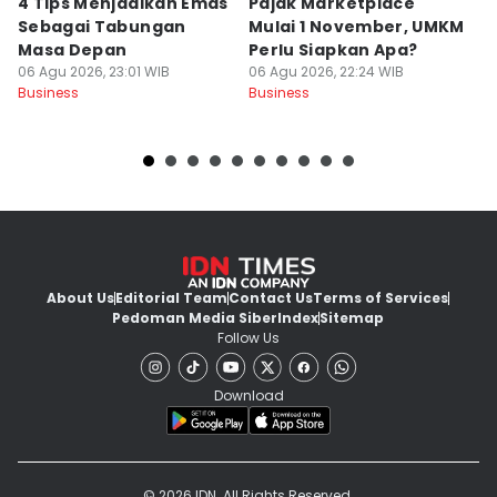
4 Tips Menjadikan Emas
Pajak Marketplace
[
Sebagai Tabungan
Mulai 1 November, UMKM
K
Masa Depan
Perlu Siapkan Apa?
B
06 Agu 2026, 23:01 WIB
06 Agu 2026, 22:24 WIB
06
Business
Business
Bu
About Us
Editorial Team
Contact Us
Terms of Services
Pedoman Media Siber
Index
Sitemap
Follow Us
Download
© 2026 IDN. All Rights Reserved.