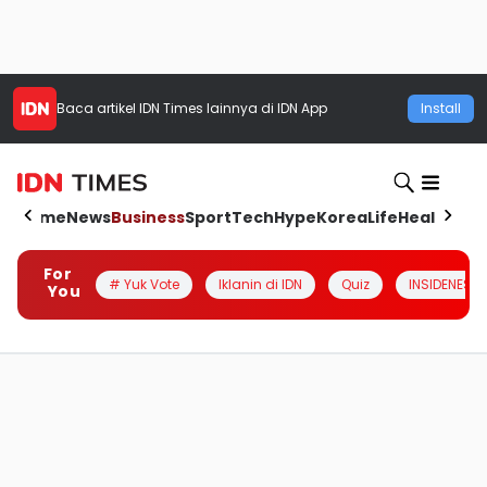
Baca artikel
IDN Times
lainnya di IDN App
Install
Home
News
Business
Sport
Tech
Hype
Korea
Life
Health
Aut
For
# Yuk Vote
Iklanin di IDN
Quiz
INSIDENESIA
You