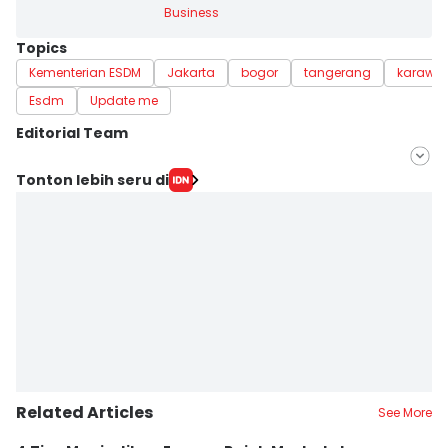
Business
Topics
Kementerian ESDM
Jakarta
bogor
tangerang
karawa
Esdm
Update me
Editorial Team
Editor
Tonton lebih seru di
Trio Hamdani
Editor
Dheri Agriesta
Related Articles
See More