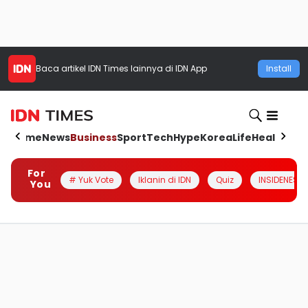
Baca artikel
IDN Times
lainnya di IDN App
Install
Home
News
Business
Sport
Tech
Hype
Korea
Life
Health
Aut
For
# Yuk Vote
Iklanin di IDN
Quiz
INSIDENESIA
You