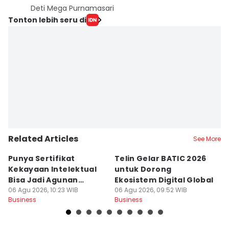
Deti Mega Purnamasari
Tonton lebih seru di
Related Articles
See More
Punya Sertifikat
Telin Gelar BATIC 2026
I
Kekayaan Intelektual
untuk Dorong
S
Bisa Jadi Agunan
Ekosistem Digital Global
In
Tambahan KUR
06 Agu 2026, 10:23 WIB
06 Agu 2026, 09:52 WIB
06
Business
Business
Bu