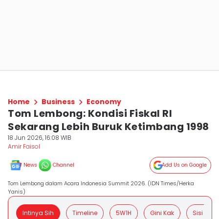
Home
Business
Economy
Tom Lembong: Kondisi Fiskal RI
Sekarang Lebih Buruk Ketimbang 1998
18 Jun 2026, 16:08 WIB
Amir Faisol
News
Channel
Add Us on Google
Tom Lembong dalam Acara Indonesia Summit 2026. (IDN Times/Herka
Yanis)
Intinya Sih
Timeline
5W1H
Gini Kak
Sisi Posit