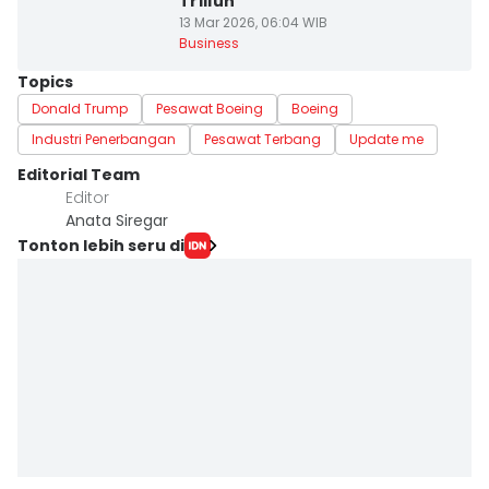
Triliun
13 Mar 2026, 06:04 WIB
Business
Topics
Donald Trump
Pesawat Boeing
Boeing
Industri Penerbangan
Pesawat Terbang
Update me
Editorial Team
Editor
Anata Siregar
Tonton lebih seru di