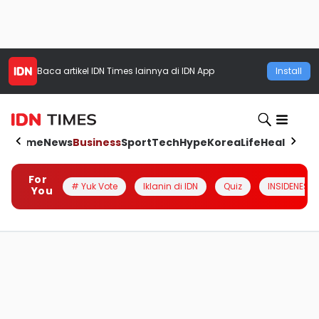
Baca artikel
IDN Times
lainnya di IDN App
Install
Home
News
Business
Sport
Tech
Hype
Korea
Life
Health
Aut
For
# Yuk Vote
Iklanin di IDN
Quiz
INSIDENESIA
You