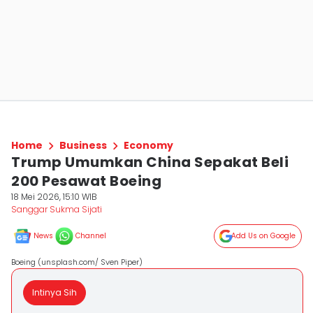
Home
Business
Economy
Trump Umumkan China Sepakat Beli
200 Pesawat Boeing
18 Mei 2026, 15:10 WIB
Sanggar Sukma Sijati
News
Channel
Add Us on Google
Boeing (unsplash.com/ Sven Piper)
Intinya Sih