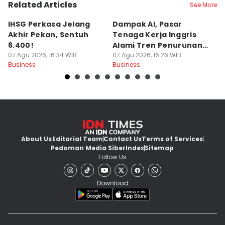
Related Articles
See More
IHSG Perkasa Jelang
Dampak AI, Pasar
H
Akhir Pekan, Sentuh
Tenaga Kerja Inggris
Pa
6.400!
Alami Tren Penurunan
P
07 Agu 2026, 16:34 WIB
Terpanjang
07 Agu 2026, 16:26 WIB
07
Business
Business
Bu
About Us
Editorial Team
Contact Us
Terms of Services
Pedoman Media Siber
Index
Sitemap
Follow Us
Download