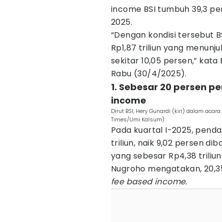
income BSI tumbuh 39,3 pers
2025.
“Dengan kondisi tersebut 
Rp1,87 triliun yang menun
sekitar 10,05 persen,” kata
Rabu (30/4/2025).
1. Sebesar 20 persen 
income
Dirut BSI, Hery Gunardi (kiri) dalam ac
Times/Umi Kalsum)
Pada kuartal I-2025, pen
triliun, naik 9,02 persen d
yang sebesar Rp4,38 triliu
Nugroho mengatakan, 20,3
fee based income.