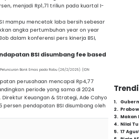
en, menjadi Rp1,71 triliun pada kuartal I-
BSI mampu mencetak laba bersih sebesar
jukkan angka pertumbuhan year on year
 Bob dalam konferensi pers kinerja BSI,
pendapatan BSI disumbang fee based
ara Peluncuran Bank Emas pada Rabu (26/2/2025). (IDN
dapatan perusahaan mencapai Rp4,77
Trendi
ibandingkan periode yang sama di 2024
n. Direktur Keuangan & Strategi, Ade Cahyo
1
.
Gubern
5 persen pendapatan BSI disumbang oleh
2
.
Prabow
3
.
Makan B
4
.
Nilai T
5
.
17 Agus