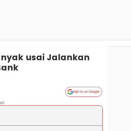
nyak usai Jalankan
 Bank
Add Us on Google
na)