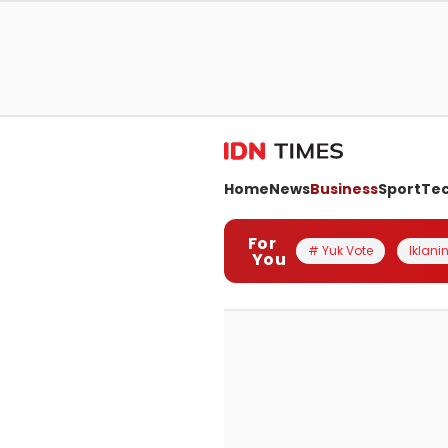
Home
News
Business
Sport
Te
For
# Yuk Vote
Iklanin
You