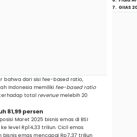
6
.
Piala A
7
.
GIIAS 2
 bahwa dari sisi fee-based ratio,
iah Indonesia memiliki
fee-based ratio
terhadap total
revenue
melebih 20
uh 81,99 persen
posisi Maret 2025 bisnis emas di BSI
e level Rp14,33 triliun. Cicil emas
isnis emas mencapai Rp7,37 triliun