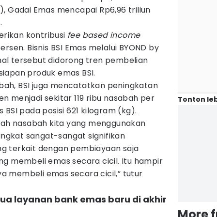
), Gadai Emas mencapai Rp6,96 triliun
.
ikan kontribusi
fee based income
ersen. Bisnis BSI Emas melalui BYOND by
 hal tersebut didorong tren pembelian
iapan produk emas BSI.
ah, BSI juga mencatatkan peningkatan
sen menjadi sekitar 119 ribu nasabah per
Tonton leb
 BSI pada posisi 621 kilogram (kg).
mlah nasabah kita yang menggunakan
ningkat sangat-sangat signifikan
yang terkait dengan pembiayaan saja
g membeli emas secara cicil. Itu hampir
 membeli emas secara cicil,” tutur
 dua layanan bank emas baru di akhir
More 