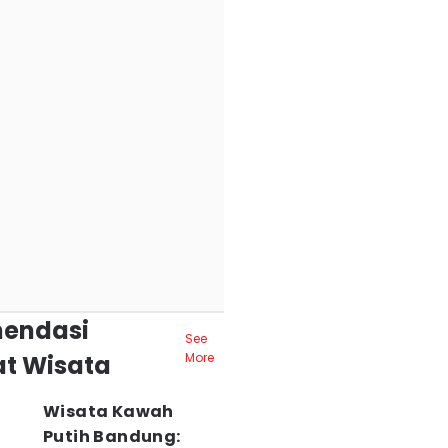
endasi
See
t Wisata
More
Wisata Kawah
Putih Bandung: