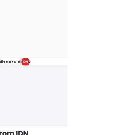
ih seru di
from IDN