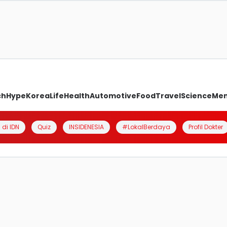
ch
Hype
Korea
Life
Health
Automotive
Food
Travel
Science
Me
 di IDN
Quiz
INSIDENESIA
#LokalBerdaya
Profil Dokter