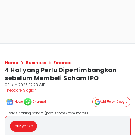
Home
Business
Finance
4 Hal yang Perlu Dipertimbangkan
sebelum Membeli Saham IPO
08 Jan 2026, 12:28 WIB
Theodore Siagian
News
Channel
Add Us on Google
ilustrasi trading saham (pexels.com/Artem Podrez)
Intinya Sih