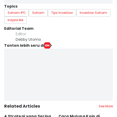
Topics
Saham IPO
Saham
Tips Investasi
Investasi Saham
Inspire Me
Editorial Team
Editor
Debby Utomo
Tonton lebih seru di
Related Articles
See More
4 Strategi yang Sering
Cara Mulung Koin di
A