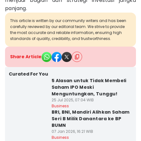
menjadi bagian dari strategi investasi jangka
panjang.
This article is written by our community writers and has been
carefully reviewed by our editorial team. We strive to provide
the most accurate and reliable information, ensuring high
standards of quality, credibility, and trustworthiness.
Share Article
Curated For You
5 Alasan untuk Tidak Membeli
Saham IPO Meski
Menguntungkan, Tunggu!
25 Jul 2025, 07:04 WIB
Business
BRI, BNI, Mandiri Alihkan Saham
Seri B Milik Danantara ke BP
BUMN
07 Jan 2026, 16:21 WIB
Business