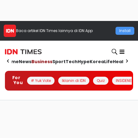
Baca artikel
IDN Times
lainnya di IDN App
Install
Home
News
Business
Sport
Tech
Hype
Korea
Life
Health
Aut
For
# Yuk Vote
Iklanin di IDN
Quiz
INSIDENESIA
You