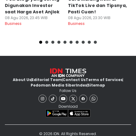
Digunakan Investor
TikTok Live dan Tipsnya,
T
saat Harga Aset Anjlok
Pasti Cuan!
V
08 Agu 2026, 23:45 WIB
08 Agu 2026, 23:30 WIB
08
Business
Business
Bu
About Us
Editorial Team
Contact Us
Terms of Services
Pedoman Media Siber
Index
Sitemap
Follow Us
Download
© 2026 IDN. All Rights Reserved.