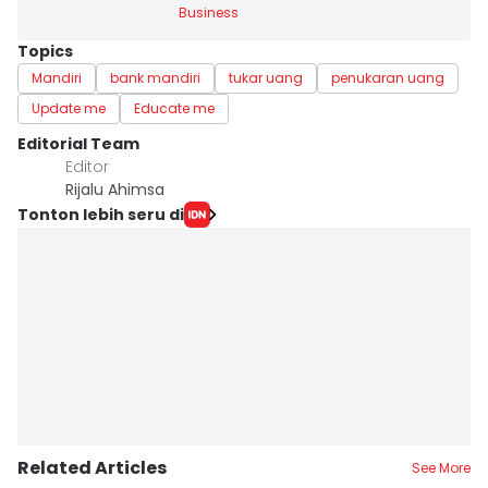
Business
Topics
Mandiri
bank mandiri
tukar uang
penukaran uang
Update me
Educate me
Editorial Team
Editor
Rijalu Ahimsa
Tonton lebih seru di
Related Articles
See More