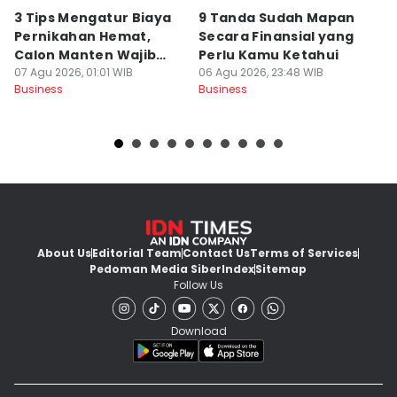
3 Tips Mengatur Biaya
9 Tanda Sudah Mapan
P
Pernikahan Hemat,
Secara Finansial yang
D
Calon Manten Wajib
Perlu Kamu Ketahui
S
Nyimak!
07 Agu 2026, 01:01 WIB
06 Agu 2026, 23:48 WIB
06
Business
Business
Bu
About Us
Editorial Team
Contact Us
Terms of Services
Pedoman Media Siber
Index
Sitemap
Follow Us
Download