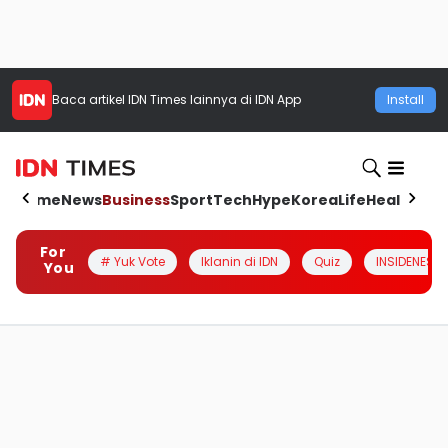
Baca artikel
IDN Times
lainnya di IDN App
Install
Home
News
Business
Sport
Tech
Hype
Korea
Life
Health
Aut
For
# Yuk Vote
Iklanin di IDN
Quiz
INSIDENESIA
You