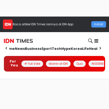
Baca artikel
IDN Times
lainnya di IDN App
Install
Home
News
Business
Sport
Tech
Hype
Korea
Life
Health
Aut
For
# Yuk Vote
Iklanin di IDN
Quiz
INSIDENESIA
You