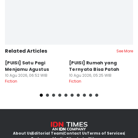
Related Articles
See More
[PUISI] Satu Pagi
[PUISI] Rumah yang
[
Menjamu Agustus
Ternyata Bisa Patah
C
10 Agu 2026, 06:52 WIB
10 Agu 2026, 05:25 WIB
10
Fiction
Fiction
Fi
About Us
Editorial Team
Contact Us
Terms of Services