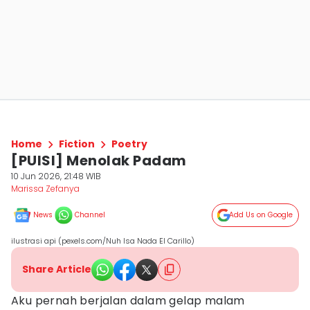
Home
Fiction
Poetry
[PUISI] Menolak Padam
10 Jun 2026, 21:48 WIB
Marissa Zefanya
News
Channel
Add Us on Google
ilustrasi api (pexels.com/Nuh Isa Nada El Carillo)
Share Article
Aku pernah berjalan dalam gelap malam