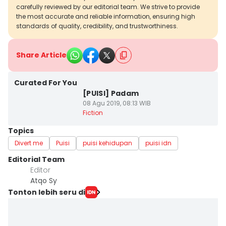
carefully reviewed by our editorial team. We strive to provide
the most accurate and reliable information, ensuring high
standards of quality, credibility, and trustworthiness.
Share Article
Curated For You
[PUISI] Padam
08 Agu 2019, 08:13 WIB
Fiction
Topics
Divert me
Puisi
puisi kehidupan
puisi idn
Editorial Team
Editor
Atqo Sy
Tonton lebih seru di