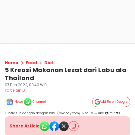
Home
Food
Diet
5 Kreasi Makanan Lezat dari Labu ala
Thailand
07 Des 2022, 08:49 WIB
Porcelain D
News
Channel
Add Us on Google
ilustrasi hidangan dengan labu (pixabay.com/-Rita-👩‍🍳 und 📷 mit ❤)
Share Article