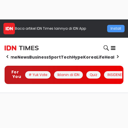
Baca artikel
IDN Times
lainnya di IDN App
Install
Home
News
Business
Sport
Tech
Hype
Korea
Life
Health
Aut
For
# Yuk Vote
Iklanin di IDN
Quiz
INSIDENESIA
You