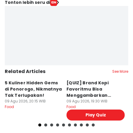
Tonton lebih seru di
Related Articles
See More
5 Kuliner Hidden Gems
[QUIZ] Brand Kopi
4 
di Ponorogo, Nikmatnya
Favoritmu Bisa
T
Tak Terlupakan!
Menggambarkan
B
09 Agu 2026, 20:15 WIB
Kepribadianmu Lho!
09 Agu 2026, 19:30 WIB
G
09
Food
Food
Fo
Play Quiz