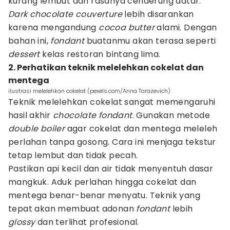
kurang lembut dan rasanya cenderung datar.
Dark chocolate couverture
lebih disarankan
karena mengandung
cocoa butter
alami. Dengan
bahan ini,
fondant
buatanmu akan terasa seperti
dessert
kelas restoran bintang lima.
2. Perhatikan teknik melelehkan cokelat dan
mentega
ilustrasi melelehkan cokelat (pexels.com/Anna Tarazevich)
Teknik melelehkan cokelat sangat memengaruhi
hasil akhir
chocolate fondant
. Gunakan metode
double boiler
agar cokelat dan mentega meleleh
perlahan tanpa gosong. Cara ini menjaga tekstur
tetap lembut dan tidak pecah.
Pastikan api kecil dan air tidak menyentuh dasar
mangkuk. Aduk perlahan hingga cokelat dan
mentega benar-benar menyatu. Teknik yang
tepat akan membuat adonan
fondant
lebih
glossy
dan terlihat profesional.