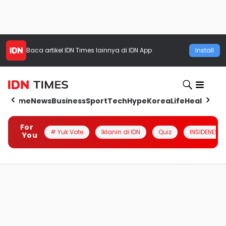
Baca artikel
IDN Times
lainnya di IDN App
Install
Home
News
Business
Sport
Tech
Hype
Korea
Life
Health
Aut
For
# Yuk Vote
Iklanin di IDN
Quiz
INSIDENESIA
You