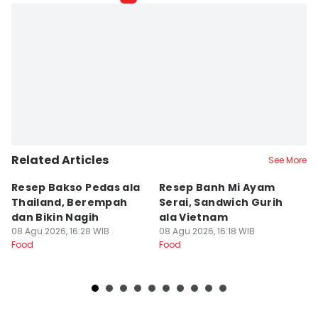
Related Articles
See More
Resep Bakso Pedas ala
Resep Banh Mi Ayam
R
Thailand, Berempah
Serai, Sandwich Gurih
S
dan Bikin Nagih
ala Vietnam
da
08 Agu 2026, 16:28 WIB
08 Agu 2026, 16:18 WIB
08
Food
Food
Fo