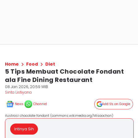
Home
Food
Diet
5 Tips Membuat Chocolate Fondant
ala Fine Dining Restaurant
08 Jan 2026, 20:59 WIB
Sinta Listiyana
News
Channel
Add Us on Google
ilustrasi chocolate fondant (commons.wikimedia.org/Misaochan)
Intinya Sih