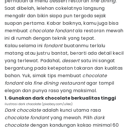
perhatian di menu
dessert
restoran
fine dining.
Saat dibelah, lelehan cokelatnya langsung
mengalir dan bikin siapa pun tergoda sejak
suapan pertama. Kabar baiknya, kamu juga bisa
membuat
chocolate fondant
ala restoran mewah
ini di rumah dengan teknik yang tepat.
Kalau selama ini
fondant
buatanmu terlalu
matang atau justru bantat, berarti ada detail kecil
yang terlewat. Padahal,
dessert
satu ini sangat
bergantung pada ketepatan takaran dan kualitas
bahan. Yuk, simak tips membuat
chocolate
fondant
ala
fine dining restaurant
agar tampil
elegan dan punya rasa yang maksimal.
1. Gunakan dark chocolate berkualitas tinggi
ilustrasi dark chocolate (pixabay.com/ulleo)
Dark chocolate
adalah kunci utama rasa
chocolate fondant
yang mewah. Pilih
dark
chocolate
dengan kandungan kakao minimal 60