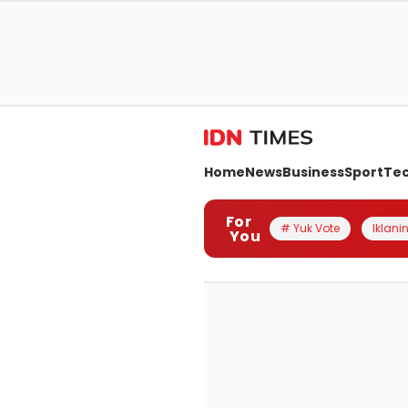
Home
News
Business
Sport
Te
For
# Yuk Vote
Iklanin
You