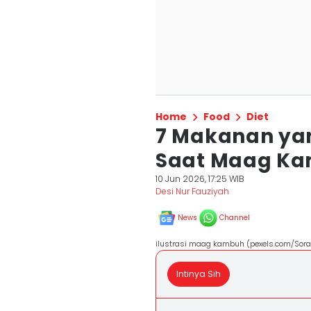
Home
Food
Diet
7 Makanan ya
Saat Maag Kam
10 Jun 2026, 17:25 WIB
Desi Nur Fauziyah
News
Channel
ilustrasi maag kambuh (pexels.com/Sor
Intinya Sih