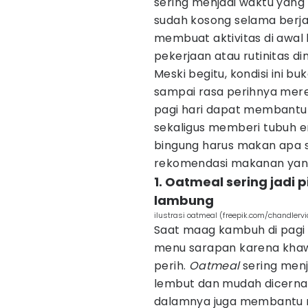
sering menjadi waktu yang
sudah kosong selama berjam-
membuat aktivitas di awal
pekerjaan atau rutinitas dim
Meski begitu, kondisi ini bu
sampai rasa perihnya mered
pagi hari dapat membant
sekaligus memberi tubuh en
bingung harus makan apa 
rekomendasi makanan yang 
1. Oatmeal sering jadi 
lambung
ilustrasi oatmeal (freepik.com/chandlerv
Saat maag kambuh di pagi
menu sarapan karena khaw
perih.
Oatmeal
sering menj
lembut dan mudah dicerna 
dalamnya juga membantu 