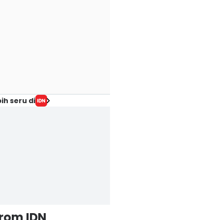
ih seru di
from IDN