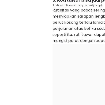
3. Roti tawar bisa jadi
ilustrasi roti tawar (freepik.com/jcomp)
Rutinitas yang padat seri
menyiapkan sarapan lengk
perut kosong terlalu lama
perjalanan atau ketika sud
seperti itu, roti tawar da
mengisi perut dengan cep