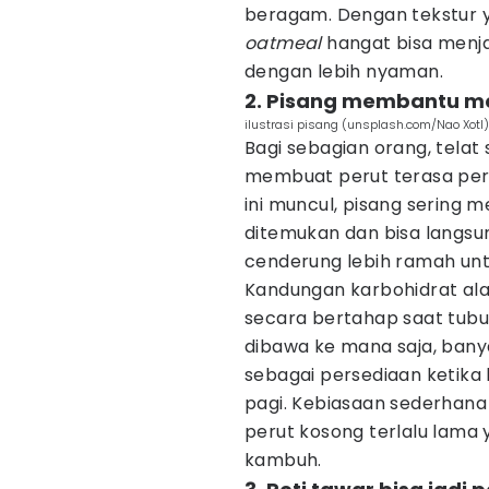
beragam. Dengan tekstur
oatmeal
hangat bisa menja
dengan lebih nyaman.
2. Pisang membantu m
ilustrasi pisang (unsplash.com/Nao Xotl)
Bagi sebagian orang, tela
membuat perut terasa perih
ini muncul, pisang sering 
ditemukan dan bisa langsu
cenderung lebih ramah unt
Kandungan karbohidrat al
secara bertahap saat tubu
dibawa ke mana saja, ban
sebagai persediaan ketika 
pagi. Kebiasaan sederha
perut kosong terlalu lama
kambuh.