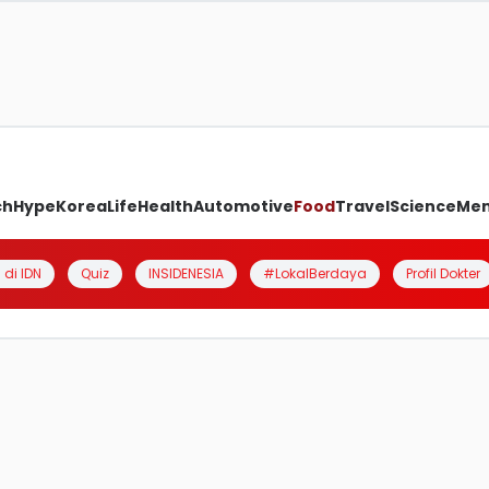
ch
Hype
Korea
Life
Health
Automotive
Food
Travel
Science
Me
 di IDN
Quiz
INSIDENESIA
#LokalBerdaya
Profil Dokter