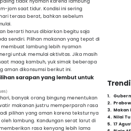
 paling tidak nyaman karena lambung
jam saat tidur. Kondisi ini sering
 hari terasa berat, bahkan sebelum
ulai.
kan berarti harus dibiarkan begitu saja
a sendiri. Pilihan makanan yang tepat di
u membuat lambung lebih nyaman
ergi untuk memulai aktivitas. Jika masih
saat maag kambuh, yuk simak beberapa
aman dikonsumsi berikut ini.
pilihan sarapan yang lembut untuk
Trendi
id85)
1
.
Gubern
 hari, banyak orang bingung menentukan
2
.
Prabow
atir makanan justru memperparah rasa
3
.
Makan B
adi pilihan yang aman karena teksturnya
4
.
Nilai T
oleh lambung. Kandungan serat larut di
5
.
17 Agus
memberikan rasa kenyang lebih lama