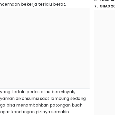
6
.
Piala A
cernaan bekerja terlalu berat.
7
.
GIIAS 2
ang terlalu pedas atau berminyak,
nyaman dikonsumsi saat lambung sedang
mu juga bisa menambahkan potongan buah
agar kandungan gizinya semakin