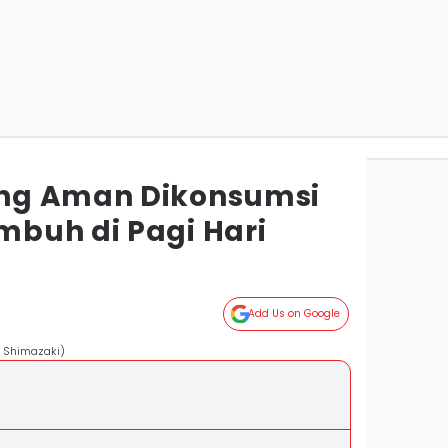
ng Aman Dikonsumsi
buh di Pagi Hari
Add Us on Google
a Shimazaki)