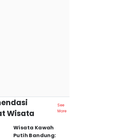
endasi
See
t Wisata
More
Wisata Kawah
Putih Bandung: