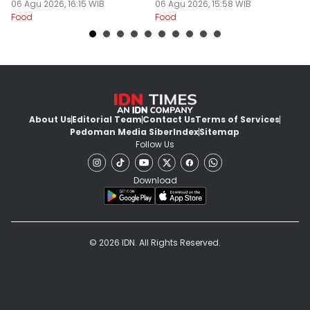
06 Agu 2026, 16:15 WIB
06 Agu 2026, 15:58 WIB
06
Food
Food
Fo
About Us
Editorial Team
Contact Us
Terms of Services
Pedoman Media Siber
Index
Sitemap
Follow Us
Download
© 2026 IDN. All Rights Reserved.