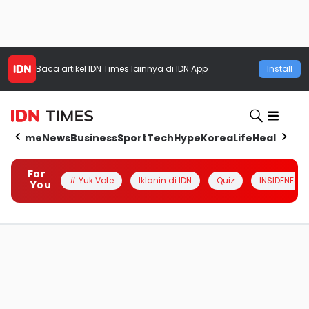
Baca artikel
IDN Times
lainnya di IDN App
Install
Home
News
Business
Sport
Tech
Hype
Korea
Life
Health
Aut
For
# Yuk Vote
Iklanin di IDN
Quiz
INSIDENESIA
You