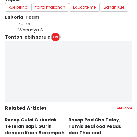
kue kering
fakta makanan
Educate me
Bahan Kue
Editorial Team
Editor
Wanudya A
Tonton lebih seru di
Related Articles
See More
Resep Gulai Cubadak
Resep Pad Cha Talay,
R
Tetelan Sapi, Gurih
Tumis Seafood Pedas
P
dengan Kuah Berempah
dari Thailand
H