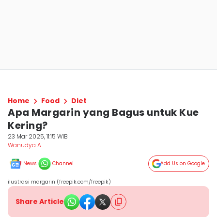
Home
Food
Diet
Apa Margarin yang Bagus untuk Kue
Kering?
23 Mar 2025, 11:15 WIB
Wanudya A
News
Channel
Add Us on Google
ilustrasi margarin (freepik.com/freepik)
Share Article