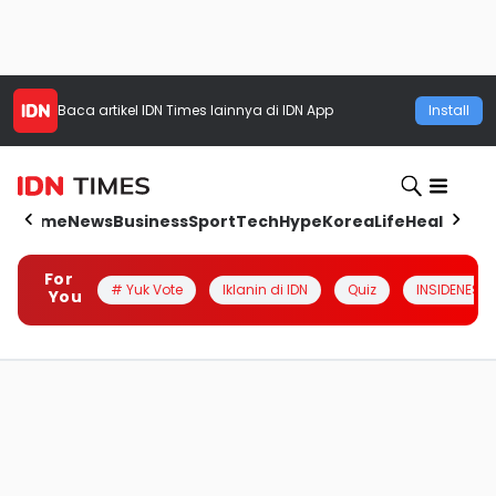
Baca artikel
IDN Times
lainnya di IDN App
Install
Home
News
Business
Sport
Tech
Hype
Korea
Life
Health
Aut
For
# Yuk Vote
Iklanin di IDN
Quiz
INSIDENESIA
You