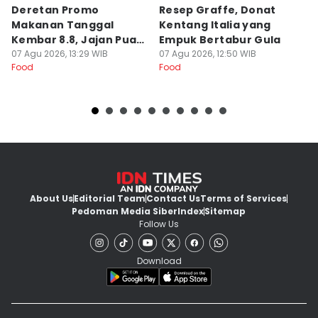
Deretan Promo
Resep Graffe, Donat
8
Makanan Tanggal
Kentang Italia yang
P
Kembar 8.8, Jajan Puas
Empuk Bertabur Gula
M
dan Cuan!
07 Agu 2026, 13:29 WIB
07 Agu 2026, 12:50 WIB
07
Food
Food
Fo
About Us
Editorial Team
Contact Us
Terms of Services
Pedoman Media Siber
Index
Sitemap
Follow Us
Download