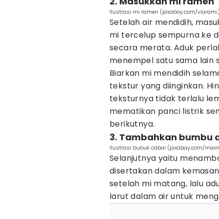
2. Masukkan mi ramen
Ilustrasi mi ramen (pixabay.com/viarami
Setelah air mendidih, mas
mi tercelup sempurna ke d
secara merata. Aduk perla
menempel satu sama lain 
Biarkan mi mendidih selam
tekstur yang diinginkan. H
teksturnya tidak terlalu l
mematikan panci listrik s
berikutnya.
3. Tambahkan bumbu d
Ilustrasi bubuk cabai (pixabay.com/ma
Selanjutnya yaitu menamb
disertakan dalam kemasan
setelah mi matang, lalu a
larut dalam air untuk meng