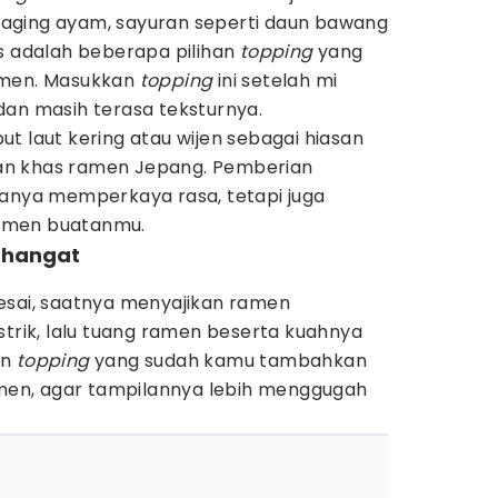
n daging ayam, sayuran seperti daun bawang
is adalah beberapa pilihan
topping
yang
amen. Masukkan
topping
ini setelah mi
dan masih terasa teksturnya.
t laut kering atau wijen sebagai hiasan
an khas ramen Jepang. Pemberian
hanya memperkaya rasa, tetapi juga
amen buatanmu.
i hangat
esai, saatnya menyajikan ramen
strik, lalu tuang ramen beserta kuahnya
an
topping
yang sudah kamu tambahkan
ramen, agar tampilannya lebih menggugah