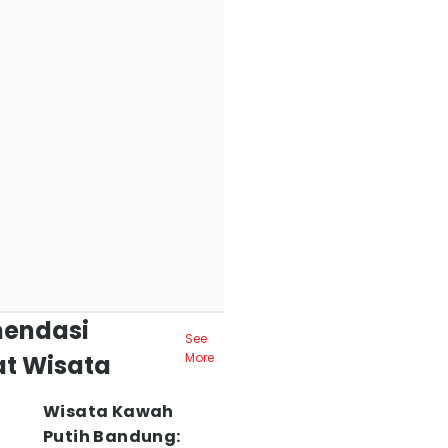
endasi
See
t Wisata
More
Wisata Kawah
Putih Bandung: