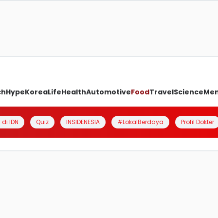
ch
Hype
Korea
Life
Health
Automotive
Food
Travel
Science
Me
 di IDN
Quiz
INSIDENESIA
#LokalBerdaya
Profil Dokter