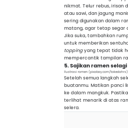
nikmat. Telur rebus, irisa
atau sawi, dan jagung man
sering digunakan dalam r
matang, agar tetap segar 
Jika suka, tambahkan rumpu
untuk memberikan sentuh
to
pping
yang tepat tidak 
mempercantik tampilan r
5. Sajikan ramen selag
Ilustrasi ramen (pixabay.com/takedahrs)
Setelah semua langkah sel
buatanmu. Matikan panci li
ke dalam mangkuk. Pastik
terlihat menarik di atas 
selera.