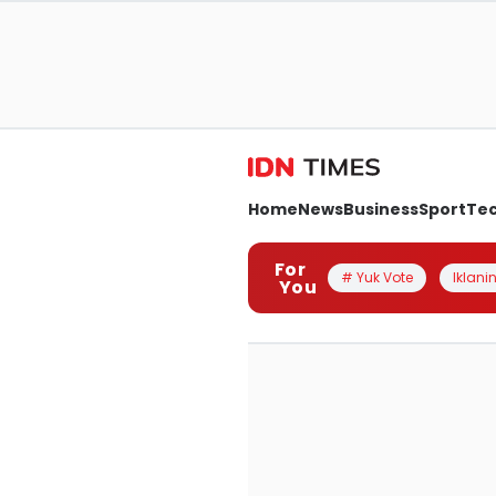
Home
News
Business
Sport
Te
For
# Yuk Vote
Iklanin
You