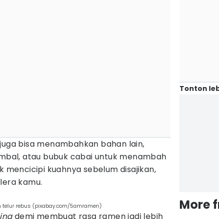
Tonton leb
 juga bisa menambahkan bahan lain,
sambal, atau bubuk cabai untuk menambah
uk mencicipi kuahnya sebelum disajikan,
elera kamu.
More 
an telur rebus (pixabay.com/5amramen)
ing
demi membuat rasa ramen jadi lebih