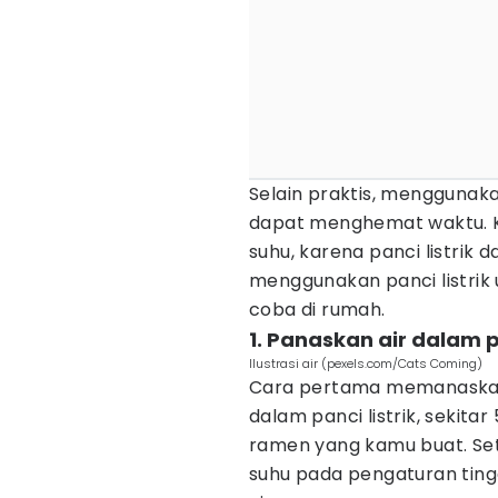
Selain praktis, menggunak
dapat menghemat waktu. K
suhu, karena panci listrik 
menggunakan panci listri
coba di rumah.
1. Panaskan air dalam pa
Ilustrasi air (pexels.com/Cats Coming)
Cara pertama memanaskan ai
dalam panci listrik, sekita
ramen yang kamu buat. Setel
suhu pada pengaturan tin