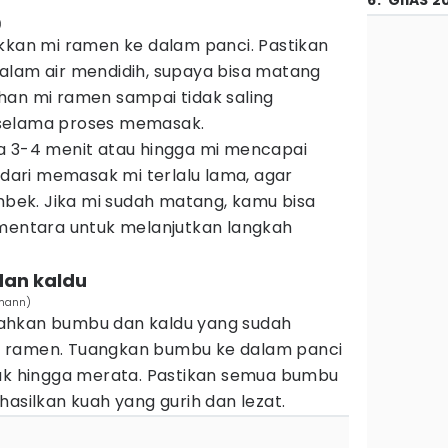
6
.
GIIAS 2
)
ukkan mi ramen ke dalam panci. Pastikan
alam air mendidih, supaya bisa matang
han mi ramen sampai tidak saling
selama proses memasak.
a 3-4 menit atau hingga mi mencapai
indari memasak mi terlalu lama, agar
embek. Jika mi sudah matang, kamu bisa
ementara untuk melanjutkan langkah
an kaldu
xmann)
ahkan bumbu dan kaldu yang sudah
 ramen. Tuangkan bumbu ke dalam panci
duk hingga merata. Pastikan semua bumbu
hasilkan kuah yang gurih dan lezat.