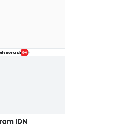
ih seru di
from IDN