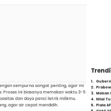
Trendi
1
.
Gubern
engan sempurna sangat penting, agar mi
2
.
Prabow
. Proses ini biasanya memakan waktu 3-5
3
.
Makan B
sitas dan daya panci listrik milikmu.
4
.
Nilai T
ang, agar air cepat mendidih.
5
.
Piala A