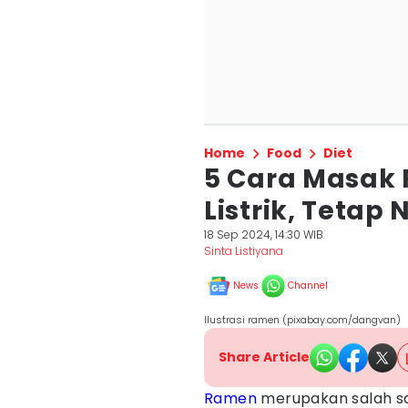
Home
Food
Diet
5 Cara Masak
Listrik, Tetap
18 Sep 2024, 14:30 WIB
Sinta Listiyana
News
Channel
Ilustrasi ramen (pixabay.com/dangvan)
Share Article
Ramen
merupakan salah sa