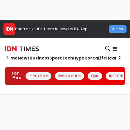
Baca artikel
IDN Times
lainnya di IDN App
Install
Home
News
Business
Sport
Tech
Hype
Korea
Life
Health
Aut
For
# Yuk Vote
Iklanin di IDN
Quiz
INSIDENESIA
You