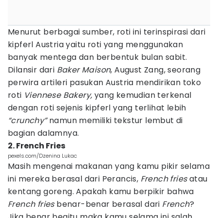
Menurut berbagai sumber, roti ini terinspirasi dari
kipferl Austria yaitu roti yang menggunakan
banyak mentega dan berbentuk bulan sabit.
Dilansir dari
Baker Maison
, August Zang, seorang
perwira artileri pasukan Austria mendirikan toko
roti
Viennese Bakery,
yang kemudian terkenal
dengan roti sejenis kipferl yang terlihat lebih
“crunchy”
namun memiliki tekstur lembut di
bagian dalamnya.
2. French Fries
pexels.com/Dzenina Lukac
Masih mengenai makanan yang kamu pikir selama
ini mereka berasal dari Perancis,
French fries
atau
kentang goreng. Apakah kamu berpikir bahwa
French fries
benar-benar berasal dari
French
?
Jika benar begitu maka kamu selama ini salah