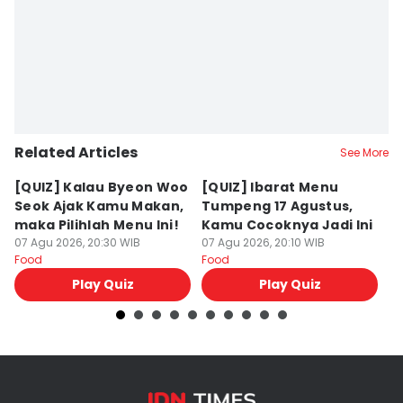
Related Articles
See More
[QUIZ] Kalau Byeon Woo
[QUIZ] Ibarat Menu
R
Seok Ajak Kamu Makan,
Tumpeng 17 Agustus,
Bu
maka Pilihlah Menu Ini!
Kamu Cocoknya Jadi Ini
L
07 Agu 2026, 20:30 WIB
07 Agu 2026, 20:10 WIB
M
07
Food
Food
Fo
Play Quiz
Play Quiz