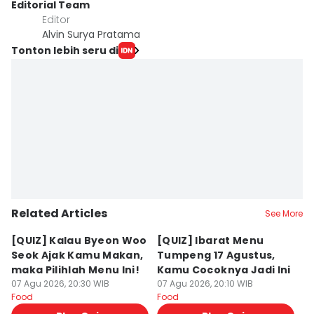
Editorial Team
Editor
Alvin Surya Pratama
Tonton lebih seru di
Related Articles
See More
[QUIZ] Kalau Byeon Woo
[QUIZ] Ibarat Menu
R
Seok Ajak Kamu Makan,
Tumpeng 17 Agustus,
Bu
maka Pilihlah Menu Ini!
Kamu Cocoknya Jadi Ini
L
07 Agu 2026, 20:30 WIB
07 Agu 2026, 20:10 WIB
M
07
Food
Food
Fo