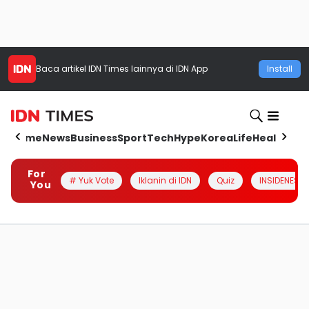
Baca artikel
IDN Times
lainnya di IDN App
Install
Home
News
Business
Sport
Tech
Hype
Korea
Life
Health
Aut
For
# Yuk Vote
Iklanin di IDN
Quiz
INSIDENESIA
You