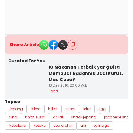
Share Article
Curated For You
10 Makanan Terbaik yang Bisa
Membuat Badanmu Jadi Kurus.
Mau Coba?
13 Des 2016, 20:00 WIB
Food
Topics
Jepang
tokyo
kitkat
sushi
telur
egg
tuna
kitkat sushi
kit kat
snack jepang
japanese snac
ikebukuro
kotaku
sea urchin
uni
tamago