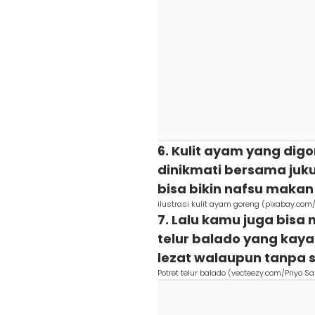
6. Kulit ayam yang dig
dinikmati bersama juku
bisa bikin nafsu maka
ilustrasi kulit ayam goreng (pixabay.com
7. Lalu kamu juga bis
telur balado yang kaya
lezat walaupun tanpa 
Potret telur balado (vecteezy.com/Priyo S