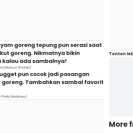
i ayam goreng tepung pun serasi saat
kut goreng. Nikmatnya bikin
Tonton leb
a kalau ada sambalnya!
com/Markus Winkler)
 nugget pun cocok jadi pasangan
t goreng. Tambahkan sambal favorit
d Photo Maldives)
More 