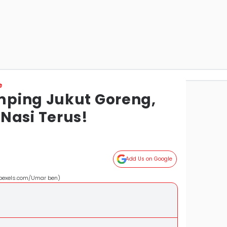
e
ping Jukut Goreng,
Nasi Terus!
Add Us on Google
(pexels.com/Umar ben)