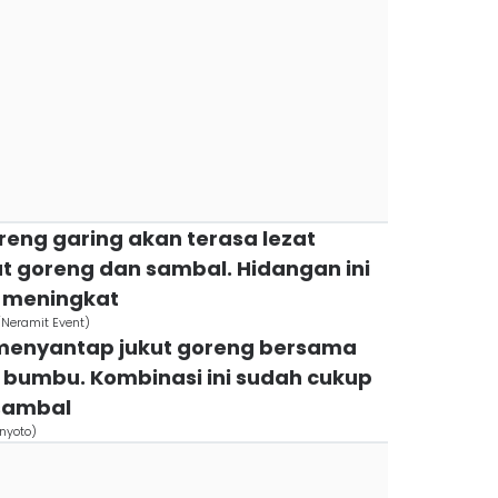
oreng garing akan terasa lezat
t goreng dan sambal. Hidangan ini
n meningkat
/Neramit Event)
a menyantap jukut goreng bersama
 bumbu. Kombinasi ini sudah cukup
sambal
anyoto)