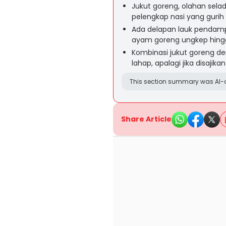
Jukut goreng, olahan selad
pelengkap nasi yang gurih 
Ada delapan lauk pendampi
ayam goreng ungkep hingg
Kombinasi jukut goreng de
lahap, apalagi jika disaji
This section summary was AI-a
Share Article