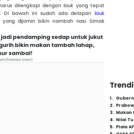
harus dilengkapi dengan lauk yang tepat
k. Di bawah ini sudah ada delapan
lauk
 yang dijamin bikin nambah nasi. Simak
 jadi pendamping sedap untuk jukut
gurih bikin makan tambah lahap,
pur sambal!
com/Shahidul Islam)
Trendi
1
.
Gubern
2
.
Prabow
3
.
Makan B
4
.
Nilai T
5
.
Piala A