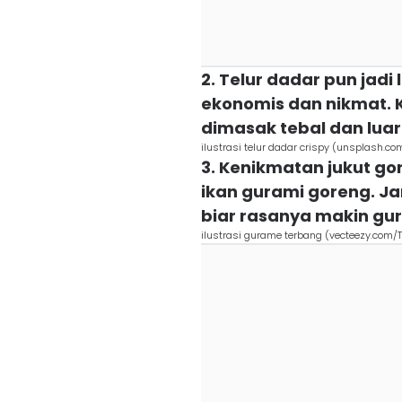
2. Telur dadar pun jad
ekonomis dan nikmat. K
dimasak tebal dan lua
ilustrasi telur dadar crispy (unsplash.co
3. Kenikmatan jukut g
ikan gurami goreng. J
biar rasanya makin gu
ilustrasi gurame terbang (vecteezy.com/T