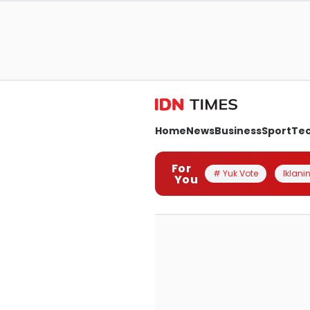
Home
News
Business
Sport
Te
For
# Yuk Vote
Iklanin
You