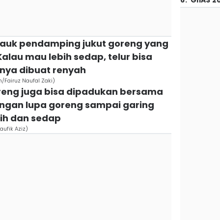
6
.
GIIAS 2
i lauk pendamping jukut goreng yang
alau mau lebih sedap, telur bisa
rnya dibuat renyah
m/Fairuz Naufal Zaki)
oreng juga bisa dipadukan bersama
angan lupa goreng sampai garing
rih dan sedap
aufik Aziz)