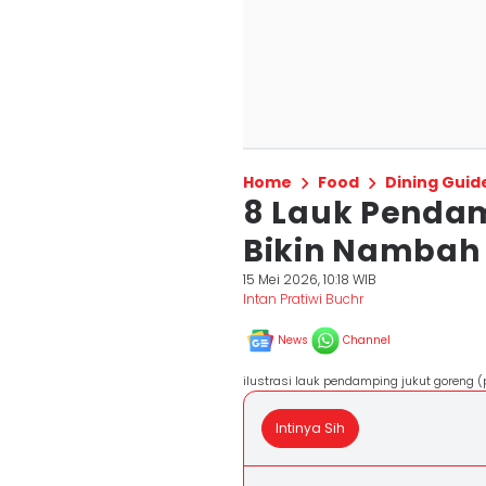
Home
Food
Dining Guid
8 Lauk Pendam
Bikin Nambah 
15 Mei 2026, 10:18 WIB
Intan Pratiwi Buchr
News
Channel
ilustrasi lauk pendamping jukut goreng 
Intinya Sih