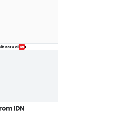
ih seru di
from IDN