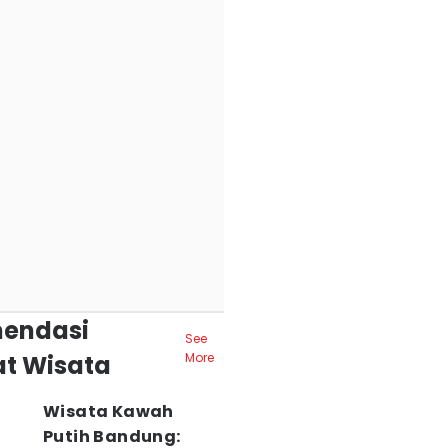
endasi
See
t Wisata
More
Wisata Kawah
Putih Bandung: