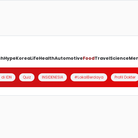
ch
Hype
Korea
Life
Health
Automotive
Food
Travel
Science
Me
 di IDN
Quiz
INSIDENESIA
#LokalBerdaya
Profil Dokter