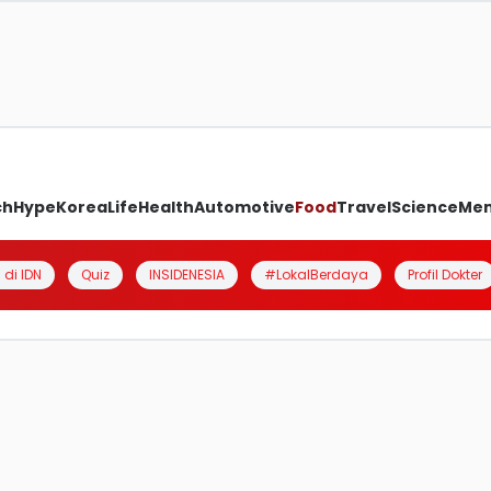
ch
Hype
Korea
Life
Health
Automotive
Food
Travel
Science
Me
 di IDN
Quiz
INSIDENESIA
#LokalBerdaya
Profil Dokter