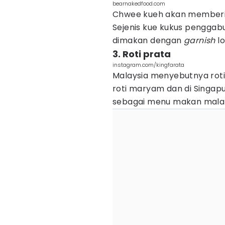
bearnakedfood.com
Chwee kueh akan memberim
Sejenis kue kukus penggab
dimakan dengan
garnish
l
3. Roti prata
instagram.com/kingfarata
Malaysia menyebutnya roti 
roti maryam dan di Singapur
sebagai menu makan malam 