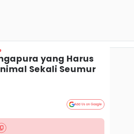
e
ingapura yang Harus
nimal Sekali Seumur
Add Us on Google