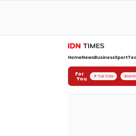
Home
News
Business
Sport
Te
For
# Yuk Vote
Iklanin
You