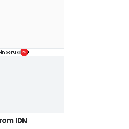
ih seru di
from IDN