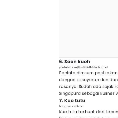
6. Soon kueh
youtube.com/theMEATMENchannel
Pecinta dimsum pasti akan
dengan isi sayuran dan dan 
rasanya. Sudah ada sejak r
Singapura sebagai kuliner w
7. Kue tutu
hungryisland.com
Kue tutu terbuat dari tepu