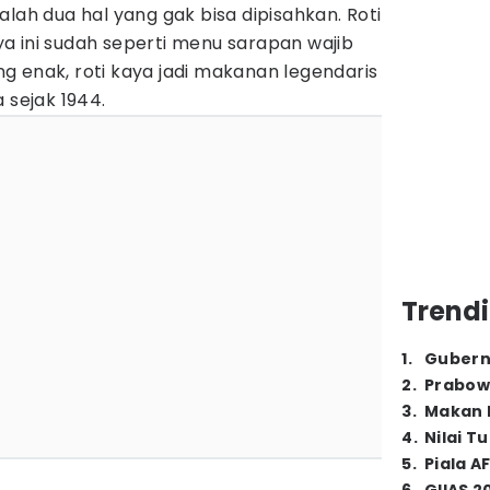
alah dua hal yang gak bisa dipisahkan. Roti
a ini sudah seperti menu sarapan wajib
g enak, roti kaya jadi makanan legendaris
 sejak 1944.
Trendi
1
.
Gubern
2
.
Prabow
3
.
Makan B
4
.
Nilai T
5
.
Piala A