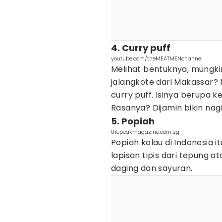
4. Curry puff
youtube.com/theMEATMENchannel
Melihat bentuknya, mungki
jalangkote dari Makassar? N
curry puff. Isinya berupa k
Rasanya? Dijamin bikin nag
5. Popiah
thepeakmagazine.com.sg
Popiah kalau di Indonesia it
lapisan tipis dari tepung 
daging dan sayuran.