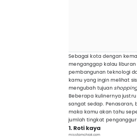
Sebagai kota dengan kemaj
menganggap kalau liburan 
pembangunan teknologi da
kamu yang ingin melihat sis
mengubah tujuan
shoppin
Beberapa kulinernya justr
sangat sedap. Penasaran, b
maka kamu akan tahu seper
jumlah tingkat penganggura
1. Roti kaya
misstamchiak.com