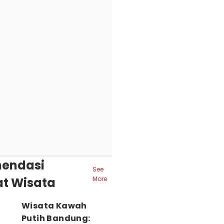
endasi
See
t Wisata
More
Wisata Kawah
Putih Bandung: