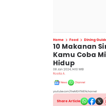
Home
Food
Dining Guid
10 Makanan S
Kamu Coba Mi
Hidup
08 Jan 2024, 14:10 WIB
Rosita A.
News
Channel
youtube.com/theMEATMENchannel
Share Article