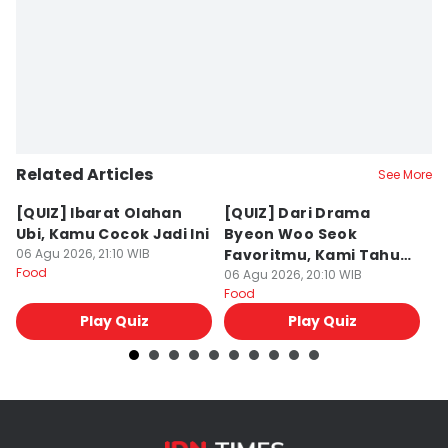
Related Articles
See More
[QUIZ] Ibarat Olahan
[QUIZ] Dari Drama
B
Ubi, Kamu Cocok Jadi Ini
Byeon Woo Seok
M
06 Agu 2026, 21:10 WIB
Favoritmu, Kami Tahu
P
Food
Makanan yang Cocok
06 Agu 2026, 20:10 WIB
B
06
Food
Fo
untukmu
Play Quiz
Play Quiz