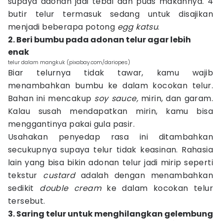
supaya adonan jadi tebal dan puas makannya. 4
butir telur termasuk sedang untuk disajikan
menjadi beberapa potong
egg katsu
.
2. Beri bumbu pada adonan telur agar lebih
enak
telur dalam mangkuk (pixabay.com/dariopes)
Biar telurnya tidak tawar, kamu wajib
menambahkan bumbu ke dalam kocokan telur.
Bahan ini mencakup
soy sauce,
mirin, dan garam.
Kalau susah mendapatkan mirin, kamu bisa
menggantinya pakai gula pasir.
Usahakan penyedap rasa ini ditambahkan
secukupnya supaya telur tidak keasinan. Rahasia
lain yang bisa bikin adonan telur jadi mirip seperti
tekstur
custard
adalah dengan menambahkan
sedikit
double cream
ke dalam kocokan telur
tersebut.
3. Saring telur untuk menghilangkan gelembung