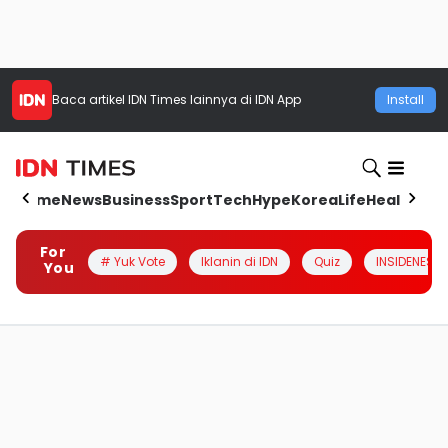
Baca artikel
IDN Times
lainnya di IDN App
Install
Home
News
Business
Sport
Tech
Hype
Korea
Life
Health
Aut
For
# Yuk Vote
Iklanin di IDN
Quiz
INSIDENESIA
You