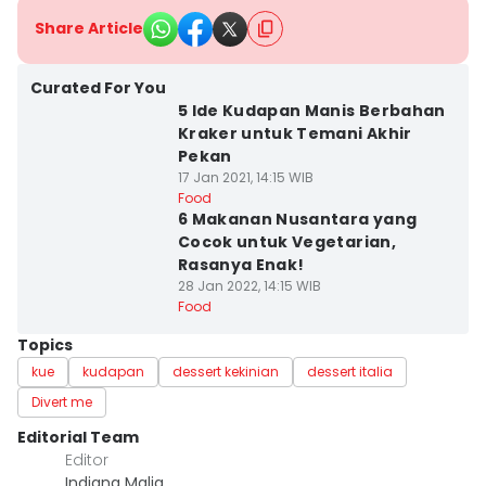
Share Article
Curated For You
5 Ide Kudapan Manis Berbahan
Kraker untuk Temani Akhir
Pekan
17 Jan 2021, 14:15 WIB
Food
6 Makanan Nusantara yang
Cocok untuk Vegetarian,
Rasanya Enak!
28 Jan 2022, 14:15 WIB
Food
Topics
kue
kudapan
dessert kekinian
dessert italia
Divert me
Editorial Team
Editor
Indiana Malia