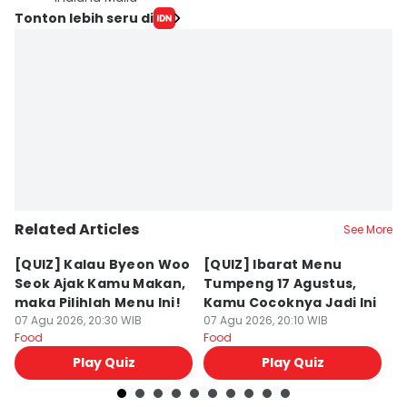
Tonton lebih seru di
Related Articles
See More
[QUIZ] Kalau Byeon Woo
[QUIZ] Ibarat Menu
R
Seok Ajak Kamu Makan,
Tumpeng 17 Agustus,
Bu
maka Pilihlah Menu Ini!
Kamu Cocoknya Jadi Ini
L
07 Agu 2026, 20:30 WIB
07 Agu 2026, 20:10 WIB
M
07
Food
Food
Fo
Play Quiz
Play Quiz