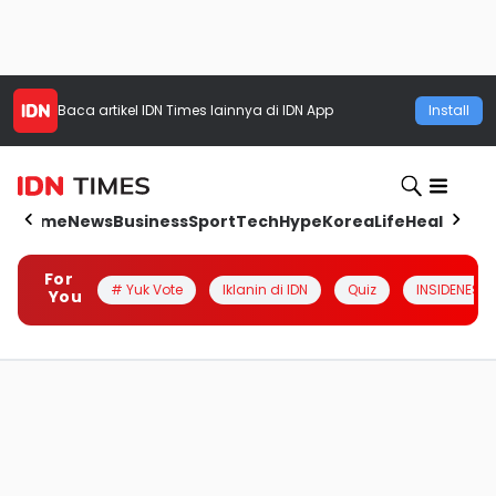
Baca artikel
IDN Times
lainnya di IDN App
Install
Home
News
Business
Sport
Tech
Hype
Korea
Life
Health
Aut
For
# Yuk Vote
Iklanin di IDN
Quiz
INSIDENESIA
You