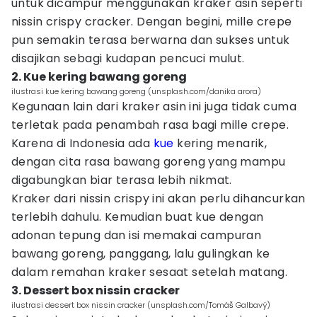
untuk dicampur menggunakan kraker asin seperti
nissin crispy cracker. Dengan begini, mille crepe
pun semakin terasa berwarna dan sukses untuk
disajikan sebagi kudapan pencuci mulut.
2. Kue kering bawang goreng
ilustrasi kue kering bawang goreng (unsplash.com/danika arora)
Kegunaan lain dari kraker asin ini juga tidak cuma
terletak pada penambah rasa bagi mille crepe.
Karena di Indonesia ada
kue
kering menarik,
dengan cita rasa bawang goreng yang mampu
digabungkan biar terasa lebih nikmat.
Kraker dari nissin crispy ini akan perlu dihancurkan
terlebih dahulu. Kemudian buat kue dengan
adonan tepung dan isi memakai campuran
bawang goreng, panggang, lalu gulingkan ke
dalam remahan kraker sesaat setelah matang.
3. Dessert box nissin cracker
ilustrasi dessert box nissin cracker (unsplash.com/Tomáš Galbavý)