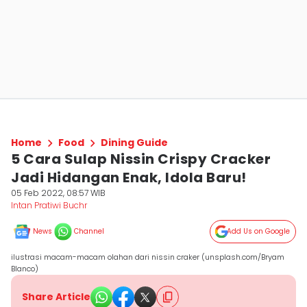
Home
Food
Dining Guide
5 Cara Sulap Nissin Crispy Cracker
Jadi Hidangan Enak, Idola Baru!
05 Feb 2022, 08:57 WIB
Intan Pratiwi Buchr
News
Channel
Add Us on Google
ilustrasi macam-macam olahan dari nissin craker (unsplash.com/Bryam
Blanco)
Share Article