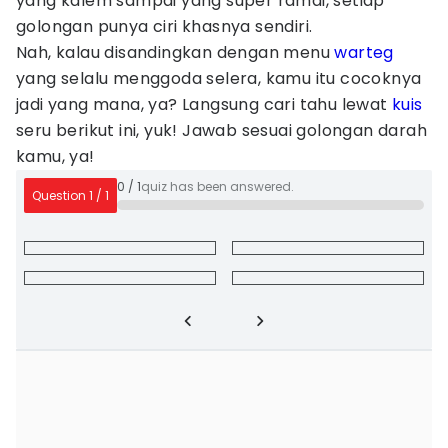
yang kalem sampai yang super ramai, setiap
golongan punya ciri khasnya sendiri.
Nah, kalau disandingkan dengan menu
warteg
yang selalu menggoda selera, kamu itu cocoknya
jadi yang mana, ya? Langsung cari tahu lewat
kuis
seru berikut ini, yuk! Jawab sesuai golongan darah
kamu, ya!
0
/
1
quiz has been answered.
Question
1
/
1