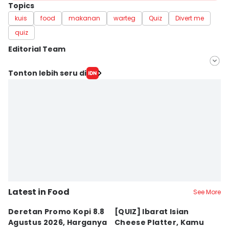
Topics
kuis
food
makanan
warteg
Quiz
Divert me
quiz
Editorial Team
Editor
Tonton lebih seru di
Erick Akbar
Editor
Dewi Suci Rahayu
Latest in Food
See More
Deretan Promo Kopi 8.8
[QUIZ] Ibarat Isian
R
Agustus 2026, Harganya
Cheese Platter, Kamu
P