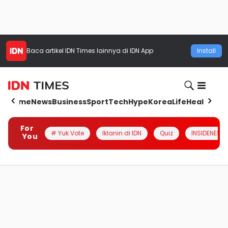
Baca artikel
IDN Times
lainnya di IDN App
Install
Home
News
Business
Sport
Tech
Hype
Korea
Life
Health
Aut
For
# Yuk Vote
Iklanin di IDN
Quiz
INSIDENESIA
You