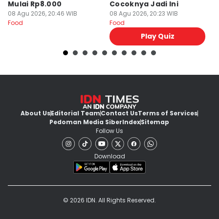
Mulai Rp8.000
Cocoknya Jadi Ini
A
08 Agu 2026, 20:46 WIB
08 Agu 2026, 20:23 WIB
08
Food
Food
Fo
Play Quiz
About Us
Editorial Team
Contact Us
Terms of Services
Pedoman Media Siber
Index
Sitemap
Follow Us
Download
© 2026 IDN. All Rights Reserved.