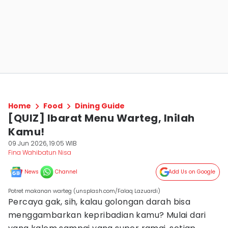
Home
Food
Dining Guide
[QUIZ] Ibarat Menu Warteg, Inilah
Kamu!
09 Jun 2026, 19:05 WIB
Fina Wahibatun Nisa
News
Channel
Add Us on Google
Potret makanan warteg (unsplash.com/Falaq Lazuardi)
Percaya gak, sih, kalau golongan darah bisa
menggambarkan kepribadian kamu? Mulai dari