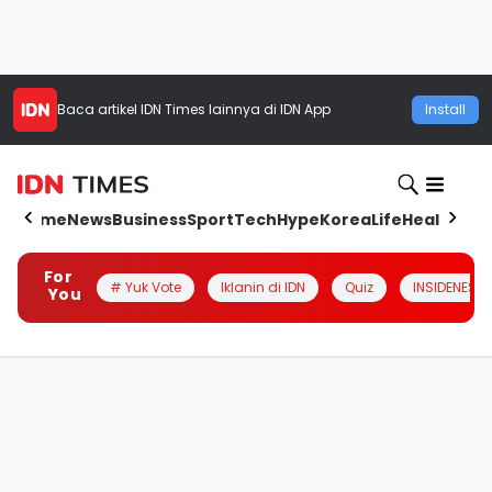
Baca artikel
IDN Times
lainnya di IDN App
Install
Home
News
Business
Sport
Tech
Hype
Korea
Life
Health
Aut
For
# Yuk Vote
Iklanin di IDN
Quiz
INSIDENESIA
You