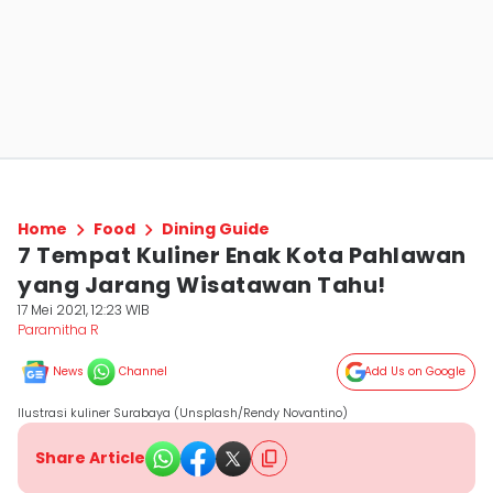
Home
Food
Dining Guide
7 Tempat Kuliner Enak Kota Pahlawan
yang Jarang Wisatawan Tahu!
17 Mei 2021, 12:23 WIB
Paramitha R
News
Channel
Add Us on Google
Ilustrasi kuliner Surabaya (Unsplash/Rendy Novantino)
Share Article