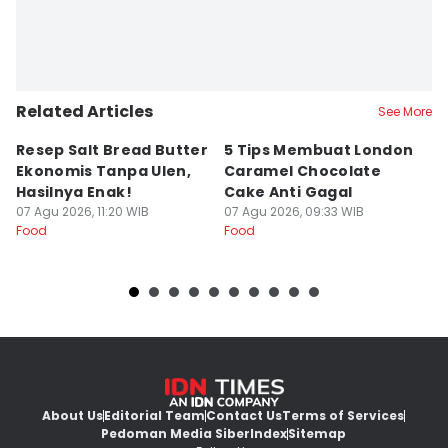
Related Articles
See More
Resep Salt Bread Butter
5 Tips Membuat London
R
Ekonomis Tanpa Ulen,
Caramel Chocolate
Co
Hasilnya Enak!
Cake Anti Gagal
S
07 Agu 2026, 11:20 WIB
07 Agu 2026, 09:33 WIB
07
Food
Food
Fo
About Us
Editorial Team
Contact Us
Terms of Services
Pedoman Media Siber
Index
Sitemap