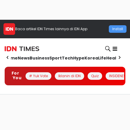
Baca artikel
IDN Times
lainnya di IDN App
Install
Home
News
Business
Sport
Tech
Hype
Korea
Life
Health
Aut
For
# Yuk Vote
Iklanin di IDN
Quiz
INSIDENESIA
You