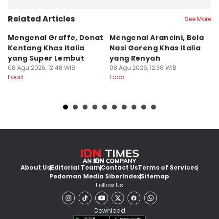
Related Articles
See More
Mengenal Graffe, Donat
Mengenal Arancini, Bola
A
Kentang Khas Italia
Nasi Goreng Khas Italia
P
yang Super Lembut
yang Renyah
S
08 Agu 2026, 12:48 WIB
08 Agu 2026, 12:38 WIB
M
08
Food
Food
Fo
About Us
Editorial Team
Contact Us
Terms of Services
Pedoman Media Siber
Index
Sitemap
Follow Us
Download